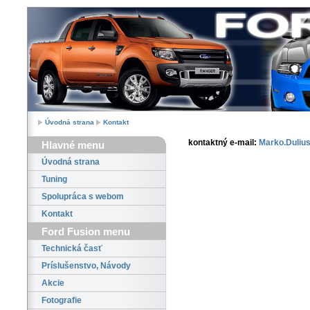
Úvodná strana
Kontakt
kontaktný e-mail:
Marko.Duliu
Hlavné menu
Úvodná strana
Tuning
Spolupráca s webom
Kontakt
Ford Fusion menu
Technická časť
Príslušenstvo, Návody
Akcie
Fotografie