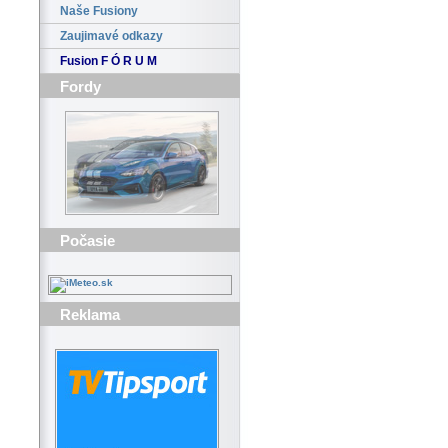
Naše Fusiony
Zaujimavé odkazy
Fusion F Ó R U M
Fordy
Počasie
Reklama