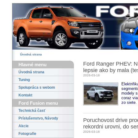
Úvodná strana
Ford Ranger PHEV: Ne
Hlavné menu
lepsie ako by mala (te
Úvodná strana
2026-03-16
Tuning
Elektrifi
Spolupráca s webom
segmento
modely s
Kontakt
coraz via
zo siete.
Ford Fusion menu
Technická časť
Príslušenstvo, Návody
Poruchovost drive pr
rekordni urovni, do se
Akcie
2026-03-16
Fotografie