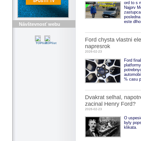
ord to s 
Najprv M
zastupca 
posledna
este dlho
Návštevnosť webu
Ford chysta vlastni el
napresrok
2026-02-23
Ford fina
platformy
potrebny
automobi
% casu p
Dvakrat selhal, napotr
zacinal Henry Ford?
2026-02-23
O uspesi
byly pops
klikata.