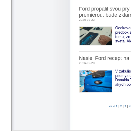
Ford propalil svou pry
premierou, bude zklam
2026-02-23
Ocekavan
predpokl
tomu, ze 
sveta. Al
Nasiel Ford recept na
2026-02-23
V zakulis
priemyslu
Donalda 
akych po
<<
<
1
|
2
|
3
|
4