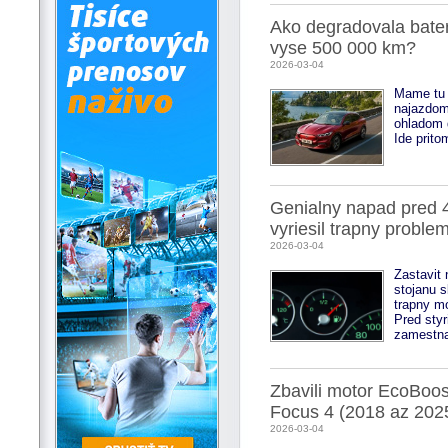
Ako degradovala bate
vyse 500 000 km?
2026-03-04
Mame tu 
najazdom,
ohladom d
Ide prit
Genialny napad pred 4
vyriesil trapny proble
2026-03-04
Zastavit 
stojanu 
trapny m
Pred sty
zamestna
Zbavili motor EcoBoos
Focus 4 (2018 az 202
2026-03-04