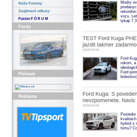
Modry ov
Naše Fusiony
prodanych
Zaujimavé odkazy
rekordnic
vozu. Let
Fusion F Ó R U M
tykaji 7,
Fordy
TEST Ford Kuga PHEV:
jazdit takmer zadarmo
2026-03-04
Ford Kug
rokom, a
ideologic
Ford pom
Počasie
bolestivo
Ford Kuga: S poveden
Reklama
nevzpomenete. Navic 
2026-03-04
Posledni 
kvalitach
hybrid s
tomu? Co 