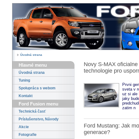
Úvodná strana
Novy S-MAX oficialne
Hlavné menu
technologie pro uspor
Úvodná strana
Tuning
Prvni ge
Spolupráca s webom
sveta v 
uz si ale
Kontakt
jaky bude
predchud
Ford Fusion menu
zatim n
Technická časť
Príslušenstvo, Návody
Ford Mustang: Jak mo
Akcie
generace?
Fotografie