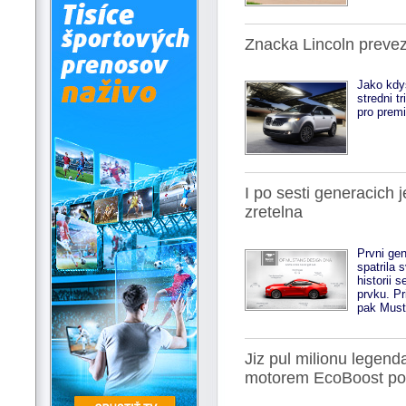
Znacka Lincoln preve
Jako kdy
stredni t
pro premi
I po sesti generacich
zretelna
Prvni ge
spatrila 
historii 
prvku. Pr
pak Must
Jiz pul milionu legen
motorem EcoBoost po