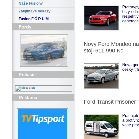
Naše Fusiony
Prototyp
Zaujimavé odkazy
brzy odha
respektiv
Fusion F Ó R U M
generace
Fordy
Novy Ford Mondeo na 
stoji 611.990 Kc
Nova gen
cesky trh
Počasie
Reklama
Ford Transit Prisoner
Pracujet
a protivn
vase prob