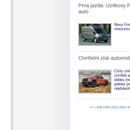
Prva jazda: Uzitkovy 
auto
Novy Ford
mnozstvo
Ctvrtletni zisk automob
Cisty zi
ctvrtleti
dolaru (n
pokles pr
nejdulezi
<<
<
519
|
520
|
521
|
522
|
5