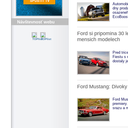
Automobil
dny proda
osazeneh
EcoBoost 
Návštevnosť webu
Ford si pripomina 30 l
mensich modelech
Pred tric
Fiestu s
dostaly j
Ford Mustang: Divoky 
Ford Must
premiery.
srazu a 