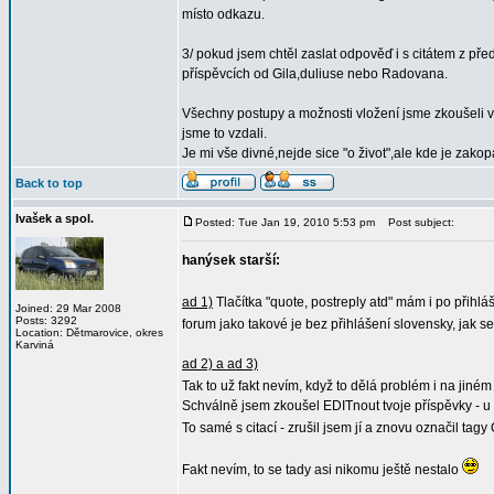
místo odkazu.
3/ pokud jsem chtěl zaslat odpověď i s citátem z p
příspěvcích od Gila,duliuse nebo Radovana.
Všechny postupy a možnosti vložení jsme zkoušeli v 
jsme to vzdali.
Je mi vše divné,nejde sice "o život",ale kde je zak
Back to top
Ivašek a spol.
Posted: Tue Jan 19, 2010 5:53 pm
Post subject:
hanýsek starší:
ad 1)
Tlačítka "quote, postreply atd" mám i po přihlá
Joined: 29 Mar 2008
Posts: 3292
forum jako takové je bez přihlášení slovensky, jak se
Location: Dětmarovice, okres
Karviná
ad 2) a ad 3)
Tak to už fakt nevím, když to dělá problém i na jiné
Schválně jsem zkoušel EDITnout tvoje příspěvky - u fo
To samé s citací - zrušil jsem jí a znovu označil tagy
Fakt nevím, to se tady asi nikomu ještě nestalo
_________________