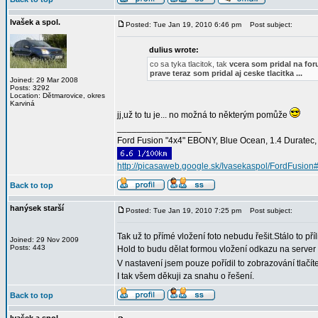
Ivašek a spol.
Posted: Tue Jan 19, 2010 6:46 pm
Post subject:
dulius wrote:
co sa tyka tlacitok, tak
vcera som pridal na for
prave teraz som pridal aj ceske tlacitka ...
Joined: 29 Mar 2008
Posts: 3292
Location: Dětmarovice, okres
Karviná
jj,už to tu je... no možná to některým pomůže
_________________
Ford Fusion "4x4" EBONY, Blue Ocean, 1.4 Duratec, C
http://picasaweb.google.sk/Ivasekaspol/FordFusion
Back to top
hanýsek starší
Posted: Tue Jan 19, 2010 7:25 pm
Post subject:
Tak už to přímé vložení foto nebudu řešit.Stálo to p
Joined: 29 Nov 2009
Posts: 443
Hold to budu dělat formou vložení odkazu na server
V nastavení jsem pouze pořídil to zobrazování tlačíte
I tak všem děkuji za snahu o řešení.
Back to top