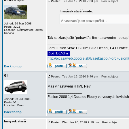
Ivašek a spol.
Posted: Tue Jan 19, 2010 7:33 pm
Post subject:
hanýsek starší wrote:
V nastavení jsem pouze pořídil ...
Joined: 29 Mar 2008
Posts: 3292
Location: Dětmarovice, okres
Karviná
Tak se zkus ještě "pobavit" s tím nastavením - pozap
_________________
Ford Fusion "4x4" EBONY, Blue Ocean, 1.4 Duratec, C
http://picasaweb.google.sk/Ivasekaspol/FordFusion
Back to top
Gil
Posted: Tue Jan 19, 2010 9:46 pm
Post subject:
Máš v nastavení HTML Ne?
_________________
Fusion 2008 1,4 Duratec Ebony ve vecnych lovistich
Joined: 26 Jul 2008
Posts: 515
Location: Brno
Back to top
hanýsek starší
Posted: Wed Jan 20, 2010 9:10 pm
Post subject: