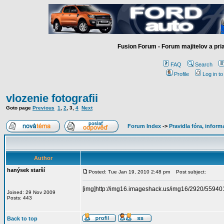
Fusion Forum - Forum majitelov a pr
FAQ
Search
Profile
Log in t
vlozenie fotografii
Goto page
Previous
1
,
2
,
3
,
4
Next
Forum Index
->
Pravidla fóra, infor
Author
hanýsek starší
Posted: Tue Jan 19, 2010 2:48 pm
Post subject:
[img]http://img16.imageshack.us/img16/2920/559401
Joined: 29 Nov 2009
Posts: 443
Back to top