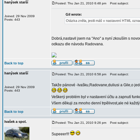
hanýsek starší
Posted: Thu Jan 21, 2010 6:48 pm
Post subject:
Gil wrote:
Joined: 29 Nov 2009
Posts: 443
Otázka zněla, jestli máš v nastavení HTML ozna
Dobrá,nastavil jsem na "Ano" a nyní zkouším s novo
odkazu dle návodu Radovana.
Back to top
hanýsek starší
Posted: Thu Jan 21, 2010 6:58 pm
Post subject:
Takže pánové -Ivašku,Radovane,duliusi a Gile,o jed
Joined: 29 Nov 2009
Posts: 443
Veškerý problém byl v nastavení účtu a zapnutí funkc
Všem děkuji za mnoho denní trpělivost,ale né každý 
Back to top
Ivašek a spol.
Posted: Thu Jan 21, 2010 9:26 pm
Post subject:
Supeeer!!!
_________________