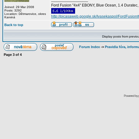
Ford Fusion "4x4" EBONY, Blue Ocean, 1.4 Duratec, C
Joined: 29 Mar 2008
Posts: 3292
Location: Dětmarovice, okres
http://picasaweb.google.sk/Ivasekaspol/FordFusion
Karviná
Back to top
Display posts from previo
Forum Index
->
Pravidla fóra, infor
Page
3
of
4
Powered by