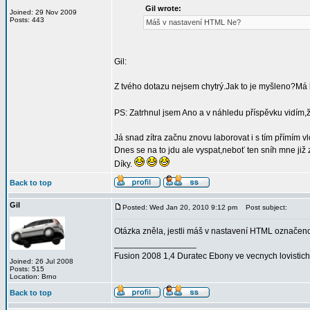
Gil wrote:
Joined: 29 Nov 2009
Posts: 443
Máš v nastavení HTML Ne?
Gil:
Z tvého dotazu nejsem chytrý.Jak to je myšleno?Má
PS: Zatrhnul jsem Ano a v náhledu příspěvku vidím,ž
Já snad zítra začnu znovu laborovat i s tím přímím vl
Dnes se na to jdu ale vyspat,neboť ten sníh mne již
Díky.
Back to top
Gil
Posted: Wed Jan 20, 2010 9:12 pm
Post subject:
Otázka zněla, jestli máš v nastavení HTML označen
_________________
Fusion 2008 1,4 Duratec Ebony ve vecnych lovistich
Joined: 26 Jul 2008
Posts: 515
Location: Brno
Back to top