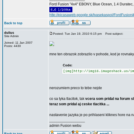
Ford Fusion "4x4" EBONY, Blue Ocean, 1.4 Duratec, C
http://picasaweb.google.sk/Ivasekaspol/FordFusion
Back to top
dulius
Posted: Tue Jan 19, 2010 6:15 pm
Post subject:
Site Admin
Joined: 11 Jan 2007
Posts: 4430
mne ten obrazok zobrazilo v pohode, kod je rovnaky 
Code:
[img]http://img16.imageshack.us/i
nerozumiem preco to tebe nejde
co sa tyka tlacitok, tak
vcera som pridal na forum sl
teraz som pridal aj ceske tlacitka ...
nastavenie jazyka je po prihlaseni kliknes hore na na
_________________
admin Fusion webu
Back to top