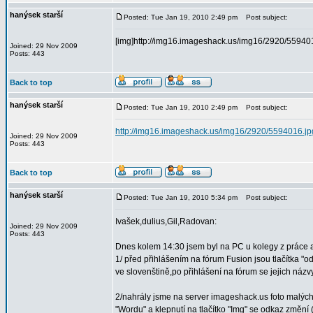
hanýsek starší
Posted: Tue Jan 19, 2010 2:49 pm
Post subject:
[img]http://img16.imageshack.us/img16/2920/559401
Joined: 29 Nov 2009
Posts: 443
Back to top
hanýsek starší
Posted: Tue Jan 19, 2010 2:49 pm
Post subject:
http://img16.imageshack.us/img16/2920/5594016.jp
Joined: 29 Nov 2009
Posts: 443
Back to top
hanýsek starší
Posted: Tue Jan 19, 2010 5:34 pm
Post subject:
Ivašek,dulius,Gil,Radovan:
Joined: 29 Nov 2009
Posts: 443
Dnes kolem 14:30 jsem byl na PC u kolegy z práce a 
1/ před přihlášením na fórum Fusion jsou tlačítka "od
ve slovenštině,po přihlášení na fórum se jejich názv
2/nahrály jsme na server imageshack.us foto malýc
"Wordu" a klepnutí na tlačítko "Img" se odkaz změní (