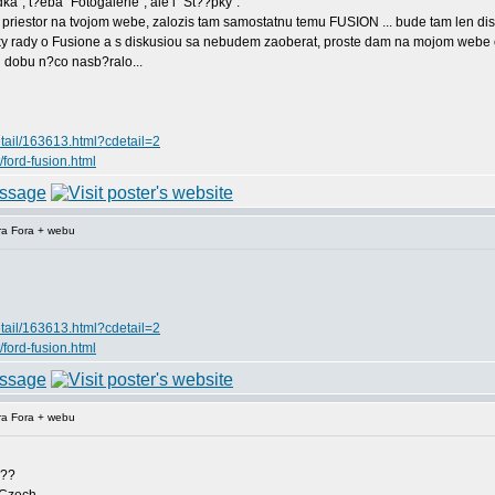
", t?eba "Fotogalerie", ale i "St??pky".
 priestor na tvojom webe, zalozis tam samostatnu temu FUSION ... bude tam len diskus
zky rady o Fusione a s diskusiou sa nebudem zaoberat, proste dam na mojom webe od
u dobu n?co nasb?ralo...
etail/163613.html?cdetail=2
t/ford-fusion.html
ra Fora + webu
etail/163613.html?cdetail=2
t/ford-fusion.html
ra Fora + webu
???