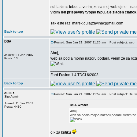
suhlasim s tebou a verim, ze sa moj web ujme .. naozaj
vidim len prispevky tvojho typu, ale ziaden clanok,
Tak este raz: marek.dula(zavinac)gmail.com
Back to top
DSA
Posted: Sun Jan 21, 2007 11:26 am
Post subject: web
Ahoj,
Joined: 21 Jan 2007
web sa podla mojho nazoru podaril, verim ze sa rozra
Posts: 13
_________________
Ford Fusion 1,4 TDCi 6/2003
Back to top
dulius
Posted: Sun Jan 21, 2007 11:59 am
Post subject: Re: 
Site Admin
Joined: 11 Jan 2007
DSA wrote:
Posts: 4430
Ahoj,
web sa podla mojho nazoru podaril, verim ze s
dik za kritiku