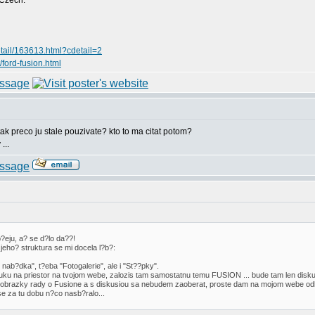
 Czech.
etail/163613.html?cdetail=2
t/ford-fusion.html
 tak preco ju stale pouzivate? kto to ma citat potom?
...
?eju, a? se d?lo da??!
 jeho? struktura se mi docela l?b?:
nab?dka", t?eba "Fotogalerie", ale i "St??pky".
onuku na priestor na tvojom webe, zalozis tam samostatnu temu FUSION ... bude tam len diskusi
o, obrazky rady o Fusione a s diskusiou sa nebudem zaoberat, proste dam na mojom webe odka
e za tu dobu n?co nasb?ralo...