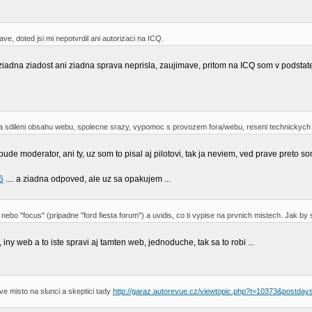
e, doted jsi mi nepotvrdil ani autorizaci na ICQ.
ziadna ziadost ani ziadna sprava neprisla, zaujimave, pritom na ICQ som v podstate st
eba sdileni obsahu webu, spolecne srazy, vypomoc s provozem fora/webu, reseni technickych 
bude moderator, ani ty, uz som to pisal aj pilotovi, tak ja neviem, ved prave preto s
6
.... a ziadna odpoved, ale uz sa opakujem ...
ebo "focus" (pripadne "ford fiesta forum") a uvidis, co ti vypise na prvnich mistech. Jak b
y web a to iste spravi aj tamten web, jednoduche, tak sa to robi ...
e misto na slunci a skeptici tady
http://garaz.autorevue.cz/viewtopic.php?t=10373&postda