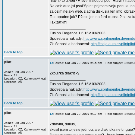
hlavn? to d?len? v lev?m sloupci pod "Hlavn? nab?dka
Na cafe.auto jsi psal"Spirit: prijmem tvoju ponuku na
zalozim nejaky web, ziadna diskusia len info, obra
To dopadne jak? P?ece jen na ford.clubs u? se za t
Tak zat?m!
_________________
Fusion Elegance 1,6 16V 03/2003
Spotreba a naklady:
http://www.spritmonitor.de/en/d
Zkušenosti a hodnocení:
http://moje.auto.cz/pilotpilo
Back to top
pilot
Posted: Sat Jan 20, 2007 5:15 pm
Post subject: Struktu
Joined: 20 Jan 2007
Zkou?ka diakritiky
Posts: 11
_________________
Location: CZ, Karlovarský kraj,
Chebsko, Aš
Fusion Elegance 1,6 16V 03/2003
Spotreba a naklady:
http://www.spritmonitor.de/en/d
Zkušenosti a hodnocení:
http://moje.auto.cz/pilotpilo
Back to top
pilot
Posted: Sat Jan 20, 2007 5:17 pm
Post subject: Struktu
Joined: 20 Jan 2007
Zdravim, dulius,
Posts: 11
zkusil jsem to jeste jednou, ale diakritika nefunguje
Location: CZ, Karlovarský kraj,
Chebsko, Aš