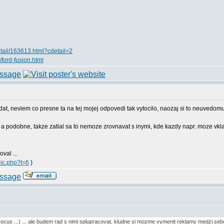
etail/163613.html?cdetail=2
t/ford-fusion.html
at, neviem co presne ta na tej mojej odpovedi tak vytocilo, naozaj si to neuvedomuj
p a podobne, takze zatial sa to nemoze zrovnavat s inymi, kde kazdy napr. moze vkla
val ...
pic.php?t=6
)
Focus ...) ... ale budem rad s nimi splupracovat, kludne si mozme vymenit reklamy medzi seb