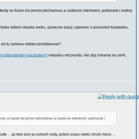
fiesty se fusion lisi jenom plecharinou a castecne interierem, podvozek i motory
ak, treba sdileni obsahu webu, spolecne srazy, vypomoc s provozem fora/webu,
by sis tu vymenu reklam predstavoval?
ays=0&postorder=asc&start=0
nebudou mit pravdu. Ale stuj nohama na zemi,
sty se fusion lisi jenom plecharinou a castecne interierem, podvozek i
afe ... az ked som ja rozburil vody, potom zrazu vsetci chceli nieco ...