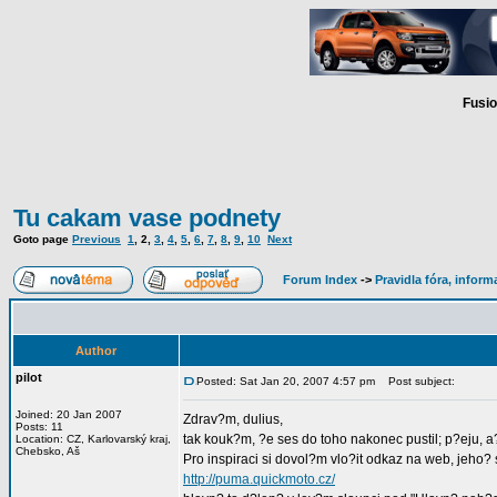
Fusio
Tu cakam vase podnety
Goto page
Previous
1
,
2
,
3
,
4
,
5
,
6
,
7
,
8
,
9
,
10
Next
Forum Index
->
Pravidla fóra, infor
Author
pilot
Posted: Sat Jan 20, 2007 4:57 pm
Post subject:
Joined: 20 Jan 2007
Zdrav?m, dulius,
Posts: 11
tak kouk?m, ?e ses do toho nakonec pustil; p?eju, a
Location: CZ, Karlovarský kraj,
Chebsko, Aš
Pro inspiraci si dovol?m vlo?it odkaz na web, jeho? 
http://puma.quickmoto.cz/