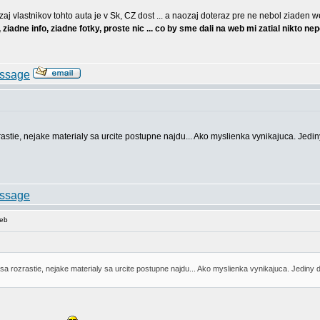
 vlastnikov tohto auta je v Sk, CZ dost ... a naozaj doteraz pre ne nebol ziaden wen,
 ziadne info, ziadne fotky, proste nic ... co by sme dali na web mi zatial nikto ne
stie, nejake materialy sa urcite postupne najdu... Ako myslienka vynikajuca. Jediny
web
a rozrastie, nejake materialy sa urcite postupne najdu... Ako myslienka vynikajuca. Jediny d