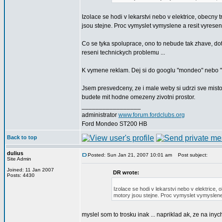
Izolace se hodi v lekarstvi nebo v elektrice, obecny
jsou stejne. Proc vymyslet vymyslene a resit vyrese
Co se tyka spoluprace, ono to nebude tak zhave, dot
reseni technickych problemu ...
K vymene reklam. Dej si do googlu "mondeo" nebo "foc
Jsem presvedceny, ze i male weby si udrzi sve misto 
budete mit hodne omezeny zivotni prostor.
_________________
administrator
www.forum.fordclubs.org
Ford Mondeo ST200 HB
Back to top
dulius
Posted: Sun Jan 21, 2007 10:01 am
Post subject:
Site Admin
Joined: 11 Jan 2007
DR wrote:
Posts: 4430
Izolace se hodi v lekarstvi nebo v elektrice,
motory jsou stejne. Proc vymyslet vymyslene
myslel som to trosku inak ... napriklad ak, ze na inyc