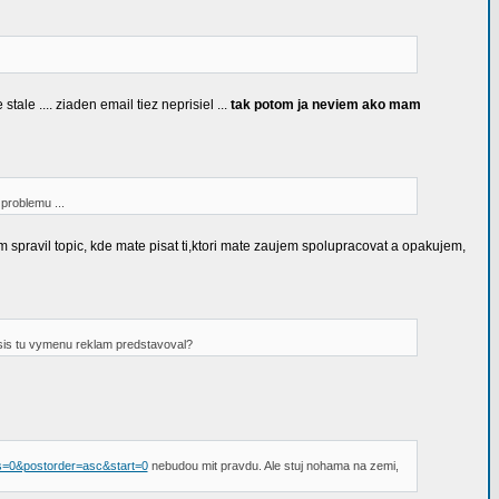
ale .... ziaden email tiez neprisiel ...
tak potom ja neviem ako mam
problemu ...
om spravil topic, kde mate pisat ti,ktori mate zaujem spolupracovat a opakujem,
y sis tu vymenu reklam predstavoval?
ys=0&postorder=asc&start=0
nebudou mit pravdu. Ale stuj nohama na zemi,