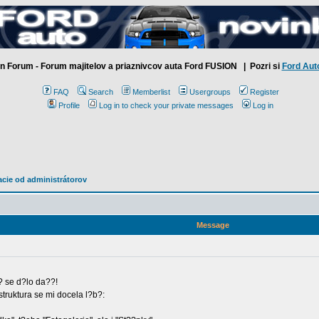
n Forum - Forum majitelov a priaznivcov auta Ford FUSION
| Pozri si
Ford Aut
FAQ
Search
Memberlist
Usergroups
Register
Profile
Log in to check your private messages
Log in
macie od administrátorov
Message
? se d?lo da??!
struktura se mi docela l?b?: