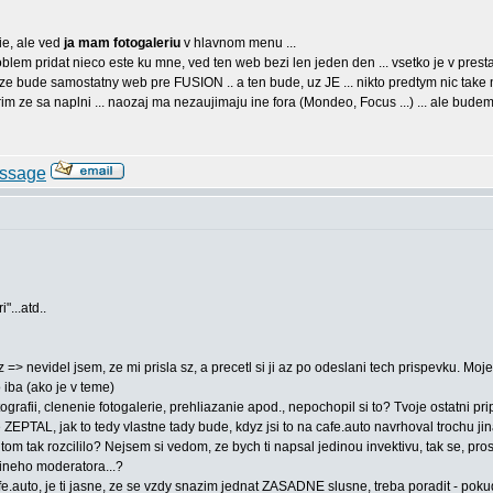
rie, ale ved
ja mam fotogaleriu
v hlavnom menu ...
oblem pridat nieco este ku mne, ved ten web bezi len jeden den ... vsetko je v presta
 ze bude samostatny web pre FUSION .. a ten bude, uz JE ... nikto predtym nic take ne
 verim ze sa naplni ... naozaj ma nezaujimaju ine fora (Mondeo, Focus ...) ... ale b
"...atd..
z => nevidel jsem, ze mi prisla sz, a precetl si ji az po odeslani tech prispevku. M
o iba (ako je v teme)
otografii, clenenie fotogalerie, prehliazanie apod., nepochopil si to? Tvoje ostatni 
ZEPTAL, jak to tedy vlastne tady bude, kdyz jsi to na cafe.auto navrhoval trochu ji
 tom tak rozcililo? Nejsem si vedom, ze bych ti napsal jedinou invektivu, tak se, pro
dineho moderatora...?
fe.auto, je ti jasne, ze se vzdy snazim jednat ZASADNE slusne, treba poradit - pok