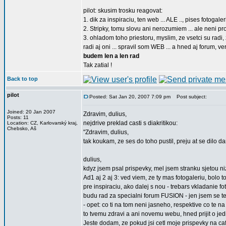
pilot: skusim trosku reagovat:
1. dik za inspiraciu, ten web ... ALE .., pises fotogale
2. Stripky, tomu slovu ani nerozumiem ... ale neni pr
3. ohladom toho priestoru, myslim, ze vsetci su radi,
radi aj oni ... spravil som WEB ... a hned aj forum,
budem len a len rad
Tak zatial !
Back to top
pilot
Posted: Sat Jan 20, 2007 7:09 pm
Post subject:
Joined: 20 Jan 2007
Zdravim, dulius,
Posts: 11
nejdrive preklad casti s diakritikou:
Location: CZ, Karlovarský kraj,
Chebsko, Aš
"Zdravim, dulius,
tak koukam, ze ses do toho pustil, preju at se dilo dari
dulius,
kdyz jsem psal prispevky, mel jsem stranku sjetou ni
Ad1 aj 2 aj 3: ved viem, ze ty mas fotogaleriu, bolo t
pre inspiraciu, ako dalej s nou - trebars vkladanie f
budu rad za specialni forum FUSION - jen jsem se te 
- opet: co ti na tom neni jasneho, respektive co te na
to tvemu zdravi a ani novemu webu, hned prijit o je
Jeste dodam, ze pokud jsi cetl moje prispevky na ca