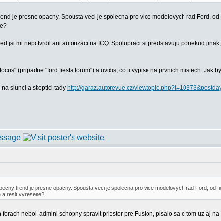
 trend je presne opacny. Spousta veci je spolecna pro vice modelovych rad Ford, od 
ne?
ed jsi mi nepotvrdil ani autorizaci na ICQ. Spolupraci si predstavuju ponekud jin
us" (pripadne "ford fiesta forum") a uvidis, co ti vypise na prvnich mistech. Jak 
na slunci a skeptici tady
http://garaz.autorevue.cz/viewtopic.php?t=10373&postd
 obecny trend je presne opacny. Spousta veci je spolecna pro vice modelovych rad Ford, od fie
 a resit vyresene?
h forach neboli admini schopny spravit priestor pre Fusion, pisalo sa o tom uz aj na c