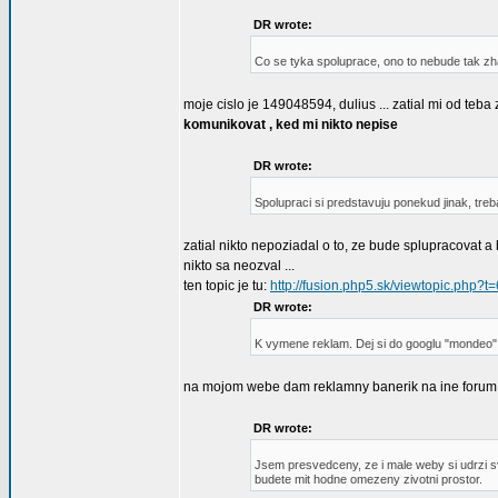
DR wrote:
Co se tyka spoluprace, ono to nebude tak zhav
moje cislo je 149048594, dulius ... zatial mi od teba 
komunikovat , ked mi nikto nepise
DR wrote:
Spolupraci si predstavuju ponekud jinak, tr
zatial nikto nepoziadal o to, ze bude splupracovat a 
nikto sa neozval ...
ten topic je tu:
http://fusion.php5.sk/viewtopic.php?t=
DR wrote:
K vymene reklam. Dej si do googlu "mondeo" n
na mojom webe dam reklamny banerik na ine forum, in
DR wrote:
Jsem presvedceny, ze i male weby si udrzi sv
budete mit hodne omezeny zivotni prostor.