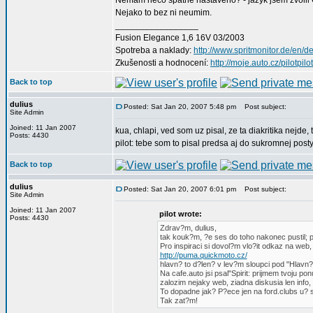
Nemam neco spatne nastaveno? - jazyk jsem zvolil
Nejako to bez ni neumim.
_________________
Fusion Elegance 1,6 16V 03/2003
Spotreba a naklady:
http://www.spritmonitor.de/en/d
Zkušenosti a hodnocení:
http://moje.auto.cz/pilotpilo
Back to top
dulius
Posted: Sat Jan 20, 2007 5:48 pm
Post subject:
Site Admin
Joined: 11 Jan 2007
kua, chlapi, ved som uz pisal, ze ta diakritika nejde,
Posts: 4430
pilot: tebe som to pisal predsa aj do sukromnej posty 
Back to top
dulius
Posted: Sat Jan 20, 2007 6:01 pm
Post subject:
Site Admin
Joined: 11 Jan 2007
pilot wrote:
Posts: 4430
Zdrav?m, dulius,
tak kouk?m, ?e ses do toho nakonec pustil; p
Pro inspiraci si dovol?m vlo?it odkaz na web,
http://puma.quickmoto.cz/
hlavn? to d?len? v lev?m sloupci pod "Hlavn? 
Na cafe.auto jsi psal"Spirit: prijmem tvoju p
zalozim nejaky web, ziadna diskusia len inf
To dopadne jak? P?ece jen na ford.clubs u? s
Tak zat?m!