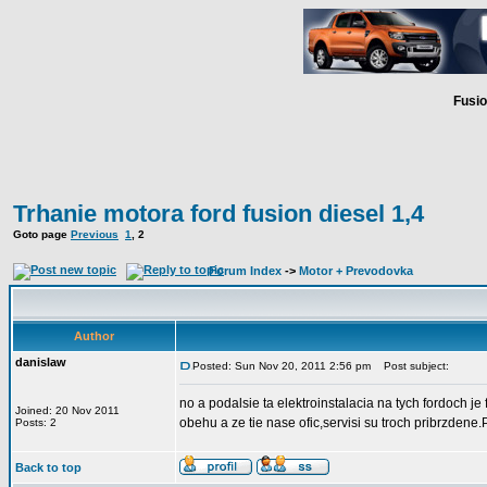
Fusio
Trhanie motora ford fusion diesel 1,4
Goto page
Previous
1
,
2
Forum Index
->
Motor + Prevodovka
Author
danislaw
Posted: Sun Nov 20, 2011 2:56 pm
Post subject:
no a podalsie ta elektroinstalacia na tych fordoch 
Joined: 20 Nov 2011
obehu a ze tie nase ofic,servisi su troch pribrzdene
Posts: 2
Back to top