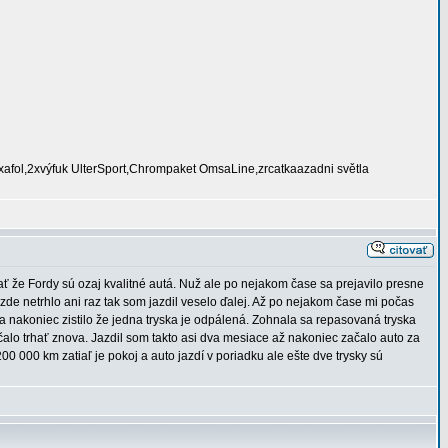
fol,2xvýfuk UlterSport,Chrompaket OmsaLine,zrcatkaazadni světla
 že Fordy sú ozaj kvalitné autá. Nuž ale po nejakom čase sa prejavilo presne
de netrhlo ani raz tak som jazdil veselo ďalej. Až po nejakom čase mi počas
 nakoniec zistilo že jedna tryska je odpálená. Zohnala sa repasovaná tryska
 začalo trhať znova. Jazdil som takto asi dva mesiace až nakoniec začalo auto za
0 000 km zatiaľ je pokoj a auto jazdí v poriadku ale ešte dve trysky sú