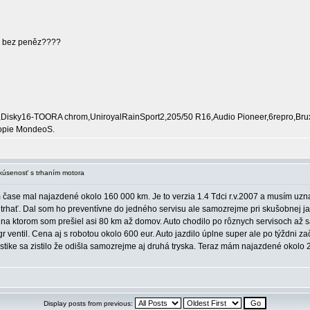
a bez peněz????
Disky16-TOORA chrom,UniroyalRainSport2,205/50 R16,Audio Pioneer,6repro,Bruxa
opie MondeoS.
kúsenosť s trhaním motora
čase mal najazdené okolo 160 000 km. Je to verzia 1.4 Tdci r.v.2007 a musím uznať
trhať. Dal som ho preventívne do jedného servisu ale samozrejme pri skušobnej jaz
na ktorom som prešiel asi 80 km až domov. Auto chodilo po rôznych servisoch až sa
 egr ventil. Cena aj s robotou okolo 600 eur. Auto jazdilo úplne super ale po týždni
tike sa zistilo že odišla samozrejme aj druhá tryska. Teraz mám najazdené okolo 20
Display posts from previous: