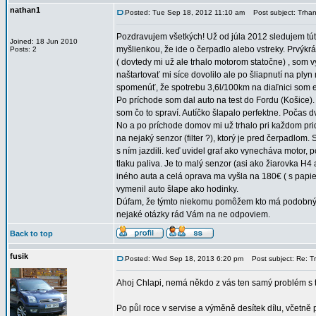
nathan1
Posted: Tue Sep 18, 2012 11:10 am
Post subject: Trhan
Pozdravujem všetkých! Už od júla 2012 sledujem tút
Joined: 18 Jun 2010
myšlienkou, že ide o čerpadlo alebo vstreky. Prvýkr
Posts: 2
( dovtedy mi už ale trhalo motorom statočne) , som v
naštartovať mi síce dovolilo ale po šliapnutí na pl
spomenúť, že spotrebu 3,6l/100km na diaľnici som ešt
Po príchode som dal auto na test do Fordu (Košice). 
som čo to spraví. Autíčko šlapalo perfektne. Počas d
No a po príchode domov mi už trhalo pri každom prid
na nejaký senzor (filter ?), ktorý je pred čerpadlo
s ním jazdili. keď uvidel graf ako vynecháva motor, 
tlaku paliva. Je to malý senzor (asi ako žiarovka H
iného auta a celá oprava ma vyšla na 180€ ( s papi
vymenil auto šlape ako hodinky.
Dúfam, že týmto niekomu pomôžem kto má podobný p
nejaké otázky rád Vám na ne odpoviem.
Back to top
fusik
Posted: Wed Sep 18, 2013 6:20 pm
Post subject: Re: T
Ahoj Chlapi, nemá někdo z vás ten samý problém s
Po půl roce v servise a výměně desítek dílu, včetně p