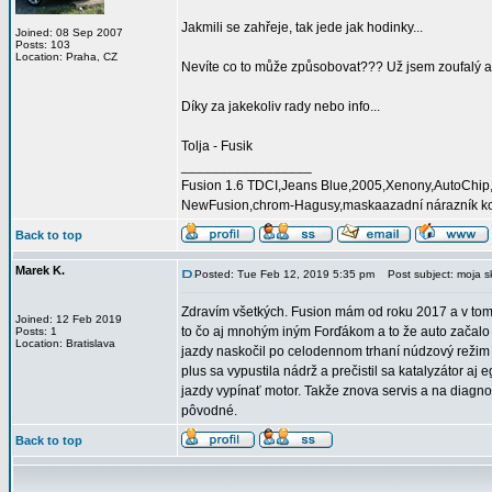
Jakmili se zahřeje, tak jede jak hodinky...
Joined: 08 Sep 2007
Posts: 103
Location: Praha, CZ
Nevíte co to může způsobovat??? Už jsem zoufalý 
Díky za jakekoliv rady nebo info...
Tolja - Fusik
_________________
Fusion 1.6 TDCI,Jeans Blue,2005,Xenony,AutoChip,
NewFusion,chrom-Hagusy,maskaazadní nárazník k
Back to top
Marek K.
Posted: Tue Feb 12, 2019 5:35 pm
Post subject: moja s
Zdravím všetkých. Fusion mám od roku 2017 a v tom 
Joined: 12 Feb 2019
to čo aj mnohým iným Forďákom a to že auto začalo 
Posts: 1
Location: Bratislava
jazdy naskočil po celodennom trhaní núdzový režim 
plus sa vypustila nádrž a prečistil sa katalyzátor aj
jazdy vypínať motor. Takže znova servis a na diagnos
pôvodné.
Back to top