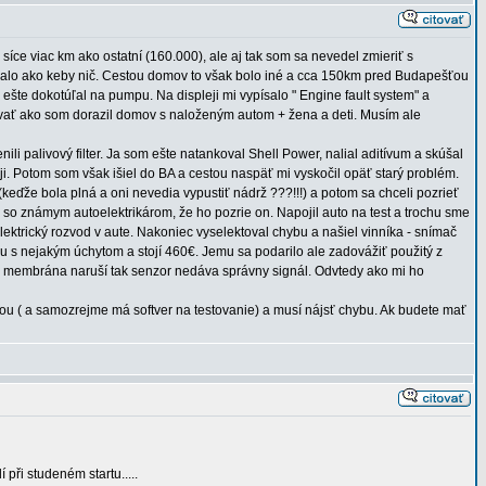
ce viac km ako ostatní (160.000), ale aj tak som sa nevedel zmieriť s
šlapalo ako keby nič. Cestou domov to však bolo iné a cca 150km pred Budapešťou
 ešte dokotúľal na pumpu. Na displeji mi vypísalo " Engine fault system" a
isovať ako som dorazil domov s naloženým autom + žena a deti. Musím ale
li palivový filter. Ja som ešte natankoval Shell Power, nalial aditívum a skúšal
eji. Potom som však išiel do BA a cestou naspäť mi vyskočil opäť starý problém.
keďže bola plná a oni nevedia vypustiť nádrž ???!!!) a potom sa chceli pozrieť
 so známym autoelektrikárom, že ho pozrie on. Napojil auto na test a trochu sme
lektrický rozvod v aute. Nakoniec vyselektoval chybu a našiel vinníka - snímač
lu s nejakým úchytom a stojí 460€. Jemu sa podarilo ale zadovážiť použitý z
áto membrána naruší tak senzor nedáva správny signál. Odvtedy ako mi ho
 ( a samozrejme má softver na testovanie) a musí nájsť chybu. Ak budete mať
 při studeném startu.....