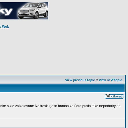
o Web
View previous topic
::
View next topic
tenke a zle zaizolovane.No trosku je to hamba ze Ford pusta take nepodarky do