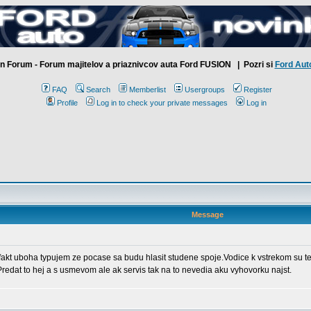
n Forum - Forum majitelov a priaznivcov auta Ford FUSION
| Pozri si
Ford Aut
FAQ
Search
Memberlist
Usergroups
Register
Profile
Log in to check your private messages
Log in
Message
je fakt uboha typujem ze pocase sa budu hlasit studene spoje.Vodice k vstrekom su 
.Predat to hej a s usmevom ale ak servis tak na to nevedia aku vyhovorku najst.