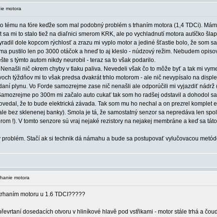
ie motora
o tému na fóre keďže som mal podobný problém s trhaním motora (1,4 TDCi). Mám sí
át sa mi to stalo tiež na diaľnici smerom KRK, ale po vychladnutí motora autíčko 
yradil dole kopcom rýchlosť a zrazu mi vyplo motor a jediné šťastie bolo, že som sa
yn ma pustilo len po 3000 otáčok a hneď to aj kleslo - núdzový režim. Nebudem op
e s týmto autom nikdy neurobil - teraz sa to však podarilo.
Nenašli nič okrem chyby v tlaku paliva. Nevedeli však čo to môže byť a tak mi vymeni
voch týždňov mi to však predsa dvakrát trhlo motorom - ale nič nevypísalo na displ
aní plynu. Vo Forde samozrejme zase nič nenašli ale odporúčili mi vyjazdiť nádrž (
m. Samozrejme po 300m mi začalo auto cukať tak som ho radšej odstavil a dohodol sa
povedal, že to bude elektrická závada. Tak som mu ho nechal a on prezrel komplet e
4 ale bez sklenenej banky). Smola je tá, že samostatný senzor sa nepredáva len spo
erom !). V tomto senzore sú vraj nejaké rezistory na nejakej membráne a keď sa t
roblém. Stačí ak si technik dá námahu a bude sa postupovať vylučovacou metódou
rhanie motora
 trhaním motoru u 1.6 TDCI?????
řevrtaní dosedacích otvoru v hliníkové hlavě pod vstřikami - motor stále trhá a čoudí