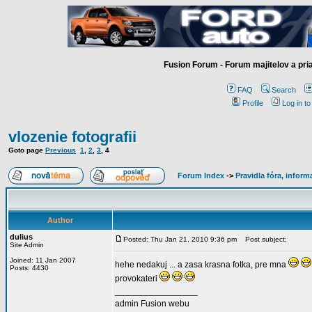
Fusion Forum - Forum majitelov a pr
FAQ
Search
Profile
Log in t
vlozenie fotografii
Goto page
Previous
1
,
2
,
3
,
4
Forum Index
->
Pravidla fóra, infor
Author
dulius
Posted: Thu Jan 21, 2010 9:36 pm
Post subject:
Site Admin
Joined: 11 Jan 2007
hehe nedakuj ... a zasa krasna fotka, pre mna
Posts: 4430
provokateri
_________________
admin Fusion webu