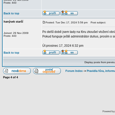
Posts: 443
Back to top
hanýsek starší
Posted: Tue Dec 17, 2024 5:59 pm
Post subject:
Po delší době jsem tady na fóru zkoušel vložení ob
Joined: 29 Nov 2009
Posts: 443
Pokud funguje ještě administrátor dulius, prosím o
Út prosinec 17, 2024 6:32 pm
Back to top
Display posts from previo
Forum Index
->
Pravidla fóra, infor
Page
4
of
4
Powered by