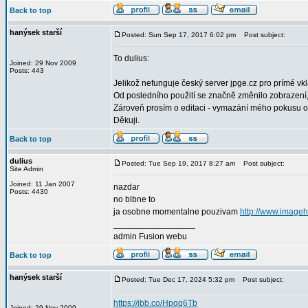
Back to top
hanýsek starší
Posted: Sun Sep 17, 2017 6:02 pm
Post subject:
To dulius:
Joined: 29 Nov 2009
Posts: 443
Jelikož nefunguje český server jpge.cz pro prímé vk
Od posledního použití se značně změnilo zobrazení,
Zároveň prosím o editaci - vymazání mého pokusu o
Děkuji.
Back to top
dulius
Posted: Tue Sep 19, 2017 8:27 am
Post subject:
Site Admin
Joined: 11 Jan 2007
nazdar
Posts: 4430
no blbne to
ja osobne momentalne pouzivam
http://www.imageh
_________________
admin Fusion webu
Back to top
hanýsek starší
Posted: Tue Dec 17, 2024 5:32 pm
Post subject:
https://ibb.co/Hpqq6Tb
Joined: 29 Nov 2009