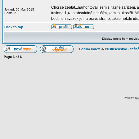
Chci se zeptat...namontoval jsem si tažné zařízení, a
Joined: 05 Mar 2015
fusiona 1,4...a absolutně netuším, kam to ukostřit. Má
Posts: 2
bod...ten svazek je na pravé straně, takže někde ide
Back to top
Display posts from previo
Forum Index
->
Prislusenstvo - tažné
Page
6
of
6
Powered by