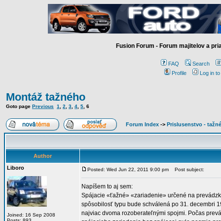
Fusion Forum - Forum majitelov a pr
FAQ
Search
Profile
Log in t
Montáž tažného
Goto page
Previous
1
,
2
,
3
,
4
,
5
,
6
Forum Index
->
Prislusenstvo - tažné
Author
Liboro
Posted: Wed Jun 22, 2011 9:00 pm
Post subject:
Napíšem to aj sem:
Spájacie «ťažné» «zariadenie» určené na prevádzku
spôsobilosť typu bude schválená po 31. decembri 
najviac dvoma rozoberateľnými spojmi. Počas prev
Joined: 16 Sep 2008
Posts: 893