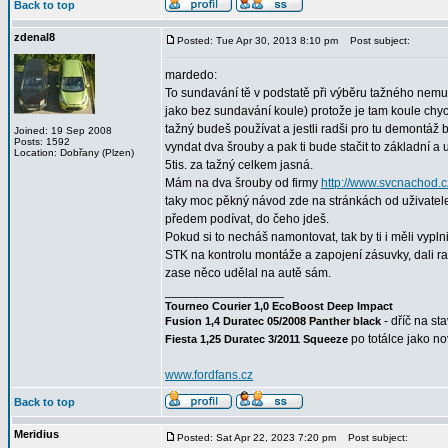
Back to top
zdenal8
Posted: Tue Apr 30, 2013 8:10 pm
Post subject:
mardedo:
To sundavání tě v podstatě při výběru tažného nemusí
jako bez sundavání koule) protože je tam koule chyc
tažný budeš používat a jestli radši pro tu demontáž 
Joined: 19 Sep 2008
Posts: 1592
vyndat dva šrouby a pak ti bude stačit to základní a u
Location: Dobřany (Plzen)
5tis. za tažný celkem jasná.
Mám na dva šrouby od firmy
http://www.svcnachod.c
taky moc pěkný návod zde na stránkách od uživatele 
předem podívat, do čeho jdeš.
Pokud si to necháš namontovat, tak by ti i měli vyplni
STK na kontrolu montáže a zapojení zásuvky, dali razít
zase něco udělal na autě sám.
_________________
Tourneo Courier 1,0 EcoBoost Deep Impact
- dříč na st
Fusion 1,4 Duratec 05/2008 Panther black
po totálce jako n
Fiesta 1,25 Duratec 3/2011 Squeeze
www.fordfans.cz
Back to top
Meridius
Posted: Sat Apr 22, 2023 7:20 pm
Post subject: