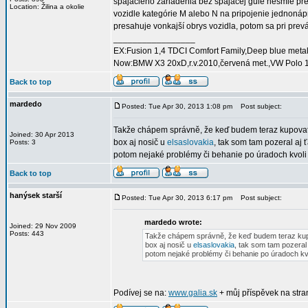
spájacieho zariadenia bez spájacej gule nesmie pr
Location: Žilina a okolie
vozidle kategórie M alebo N na pripojenie jednonápr
presahuje vonkajší obrys vozidla, potom sa pri pre
_________________
EX:Fusion 1,4 TDCI Comfort Family,Deep blue metalí
Now:BMW X3 20xD,r.v.2010,červená met.,VW Polo 1,
Back to top
mardedo
Posted: Tue Apr 30, 2013 1:08 pm
Post subject:
Takže chápem správně, že keď budem teraz kupovať
Joined: 30 Apr 2013
box aj nosič u
elsaslovakia
, tak som tam pozeral aj
Posts: 3
potom nejaké problémy či behanie po úradoch kvoli
Back to top
hanýsek starší
Posted: Tue Apr 30, 2013 6:17 pm
Post subject:
mardedo wrote:
Joined: 29 Nov 2009
Posts: 443
Takže chápem správně, že keď budem teraz kupo
box aj nosič u
elsaslovakia
, tak som tam pozeral
potom nejaké problémy či behanie po úradoch kvo
Podívej se na:
www.galia.sk
+ můj příspěvek na stra