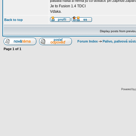
padala nafta a nemá ju čo dotlačiť pri zapnutí zapaľ
Je to Fusion 1.4 TDCI
Vďaka.
Back to top
Display posts from previo
Forum Index
->
Palivo, palivová sús
Page
1
of
1
Powered by