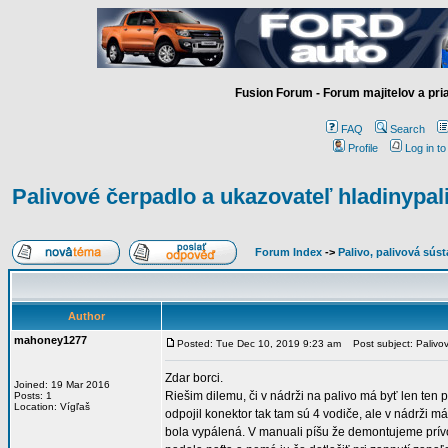
Fusion Forum - Forum majitelov a pr
FAQ
Search
Profile
Log in t
Palivové čerpadlo a ukazovateľ hladinypali
Forum Index
->
Palivo, palivová sús
Author
mahoney1277
Posted: Tue Dec 10, 2019 9:23 am
Post subject: Palivov
Zdar borci.
Joined: 19 Mar 2016
Riešim dilemu, či v nádrži na palivo má byť len ten
Posts: 1
Location: Vígľaš
odpojil konektor tak tam sú 4 vodiče, ale v nádrži m
bola vypálená. V manuali píšu že demontujeme prívo