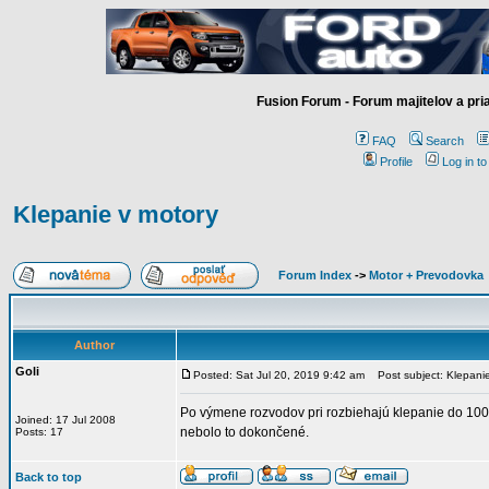
Fusion Forum - Forum majitelov a pr
FAQ
Search
Profile
Log in t
Klepanie v motory
Forum Index
->
Motor + Prevodovka
Author
Goli
Posted: Sat Jul 20, 2019 9:42 am
Post subject: Klepanie
Po výmene rozvodov pri rozbiehajú klepanie do 1000
Joined: 17 Jul 2008
nebolo to dokončené.
Posts: 17
Back to top