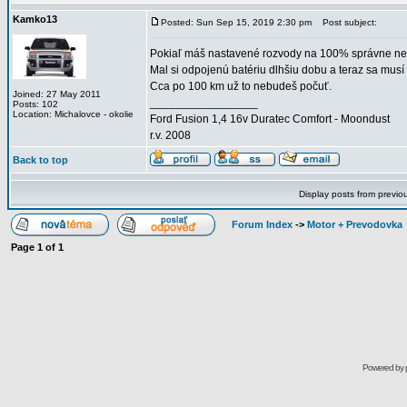
Kamko13
Posted: Sun Sep 15, 2019 2:30 pm
Post subject:
Pokiaľ máš nastavené rozvody na 100% správne nec
Mal si odpojenú batériu dlhšiu dobu a teraz sa musí
Cca po 100 km už to nebudeš počuť.
Joined: 27 May 2011
_________________
Posts: 102
Location: Michalovce - okolie
Ford Fusion 1,4 16v Duratec Comfort - Moondust
r.v. 2008
Back to top
Display posts from previo
Forum Index
->
Motor + Prevodovka
Page
1
of
1
Powered by