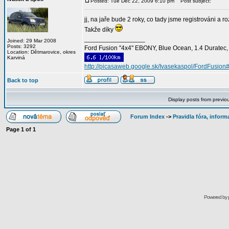
Posted: Tue Dec 22, 2009 6:10 pm
Post subject:
jj, na jaře bude 2 roky, co tady jsme registrováni a 
Takže díky
_________________
Joined: 29 Mar 2008
Posts: 3292
Ford Fusion "4x4" EBONY, Blue Ocean, 1.4 Duratec, C
Location: Dětmarovice, okres
Karviná
http://picasaweb.google.sk/Ivasekaspol/FordFusion
Back to top
Display posts from previo
Forum Index
->
Pravidla fóra, infor
Page
1
of
1
Powered by