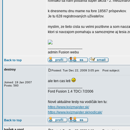
rovnako sa nam podarila super akcia - 2. medzinaro
k dnesnemu dnu mame na fore 18567 príspevkov.
Je tu 628 registrovaných užívateľov.
myslim, ze tieto cisla su velmi pozitivne a som naozaj
ktori si navzajom pomahaju a samozrejme aj tesia zo
_________________
admin Fusion webu
Back to top
destroy
Posted: Tue Dec 22, 2009 3:05 pm
Post subject:
ale ten cas leti
Joined: 19 Jan 2007
Posts: 560
_________________
Ford Fusion 1.4 TDCi 7/2006
Nové aktuálne testy na vodičák len tu:
https://www.kvizmajster.sk/
https://www.kvizmajster.sk/vodicak/
Back to top
Ivašek a spol.