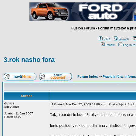
Fusion Forum - Forum majitelov a pr
FAQ
Search
Profile
Log in t
3.rok nasho fora
Forum Index
->
Pravidla fóra, infor
Author
dulius
Posted: Tue Dec 22, 2009 11:09 am
Post subject: 3.rok 
Site Admin
Joined: 11 Jan 2007
Tak, o par dni to budu 3 roky od spustenia nasho webu
Posts: 4430
tento posledny rok bol podla mna z hladiska fungova