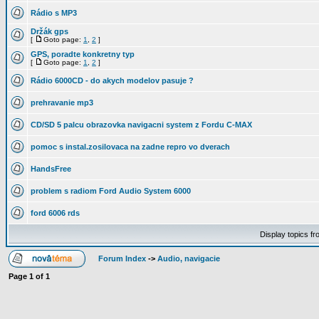
Rádio s MP3
Držák gps
[
Goto page:
1
,
2
]
GPS, poradte konkretny typ
[
Goto page:
1
,
2
]
Rádio 6000CD - do akych modelov pasuje ?
prehravanie mp3
CD/SD 5 palcu obrazovka navigacni system z Fordu C-MAX
pomoc s instal.zosilovaca na zadne repro vo dverach
HandsFree
problem s radiom Ford Audio System 6000
ford 6006 rds
Display topics f
Forum Index
->
Audio, navigacie
Page
1
of
1