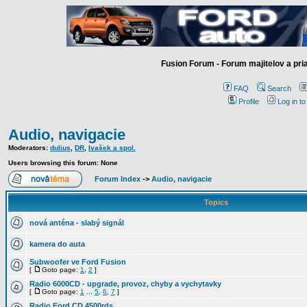
Fusion Forum - Forum majitelov a pr
FAQ
Search
Profile
Log in t
Audio, navigacie
Moderators:
dulius
,
DR
,
Ivašek a spol.
Users browsing this forum: None
Forum Index
->
Audio, navigacie
Topics
nová anténa - slabý signál
kamera do auta
Subwoofer ve Ford Fusion
[
Goto page:
1
,
2
]
Radio 6000CD - upgrade, provoz, chyby a vychytavky
[
Goto page:
1
...
5
,
6
,
7
]
Radio Ford CD 4500rds