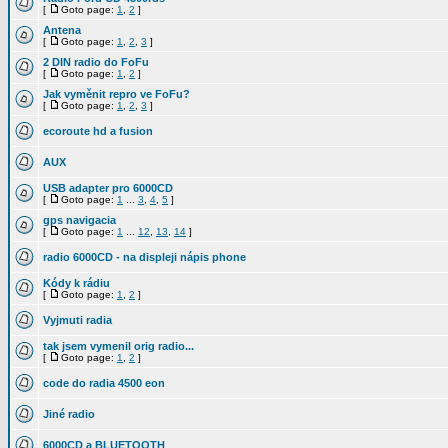
[
Goto page:
1
,
2
]
Antena
[
Goto page:
1
,
2
,
3
]
2 DIN radio do FoFu
[
Goto page:
1
,
2
]
Jak vyměnit repro ve FoFu?
[
Goto page:
1
,
2
,
3
]
ecoroute hd a fusion
AUX
USB adapter pro 6000CD
[
Goto page:
1
...
3
,
4
,
5
]
gps navigacia
[
Goto page:
1
...
12
,
13
,
14
]
radio 6000CD - na displeji nápis phone
Kódy k rádiu
[
Goto page:
1
,
2
]
Vyjmuti radia
tak jsem vymenil orig radio...
[
Goto page:
1
,
2
]
code do radia 4500 eon
Jiné radio
6000CD a BLUETOOTH