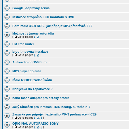
Google, dopravny servis
instalace stropního LCD monitoru s DVD
Ford radio 4500 RDS - jak připojit MP3 přehrávač ???
Možnosť výmeny autorádia
[
Goto page:
1
,
2
]
FM Transmiter
brodit - pevna instalace
[
Goto page:
1
,
2
]
Autoradio do 150 Euro ...
MP3 player do auta
rádio 6000CD zadání kódu
Nabijecka do zapalovace ?
hand made adapter pro drzaky brodit
Jaký rámeček pro instalaci 1DIN neorig. autorádio ?
Zasuvka pro pripojeni externiho MP-3 prehravace - ICE9
[
Goto page:
1
,
2
,
3
]
ORIGINAL AUTORADIO SONY
[
Goto page:
1
,
2
,
3
]