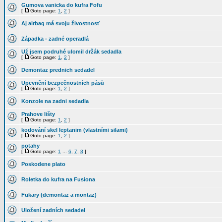
Gumova vanicka do kufra Fofu
[
Goto page:
1
,
2
]
Aj airbag má svoju živostnosť
Západka - zadné operadlá
Už jsem podruhé ulomil držák sedadla
[
Goto page:
1
,
2
]
Demontaz prednich sedadel
Upevnění bezpečnostních pásů
[
Goto page:
1
,
2
]
Konzole na zadni sedadla
Prahove lišty
[
Goto page:
1
,
2
]
kodování skel leptanim (vlastními silami)
[
Goto page:
1
,
2
]
potahy
[
Goto page:
1
...
6
,
7
,
8
]
Poskodene plato
Roletka do kufra na Fusiona
Fukary (demontaz a montaz)
Uložení zadních sedadel