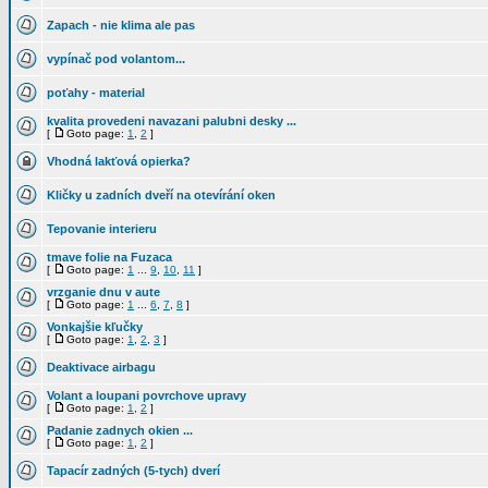
Zapach - nie klima ale pas
vypínač pod volantom...
poťahy - material
kvalita provedeni navazani palubni desky ...
[
Goto page:
1
,
2
]
Vhodná lakťová opierka?
Kličky u zadních dveří na otevírání oken
Tepovanie interieru
tmave folie na Fuzaca
[
Goto page:
1
...
9
,
10
,
11
]
vrzganie dnu v aute
[
Goto page:
1
...
6
,
7
,
8
]
Vonkajšie kľučky
[
Goto page:
1
,
2
,
3
]
Deaktivace airbagu
Volant a loupani povrchove upravy
[
Goto page:
1
,
2
]
Padanie zadnych okien ...
[
Goto page:
1
,
2
]
Tapacír zadných (5-tych) dverí