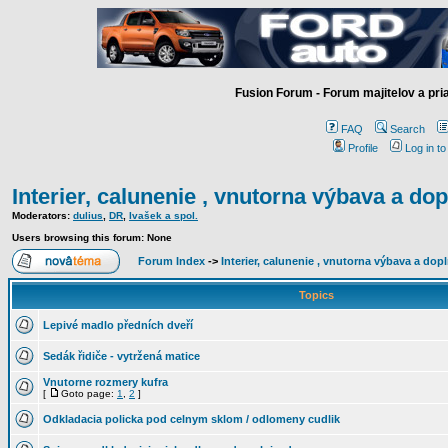
Fusion Forum - Forum majitelov a pr
FAQ
Search
Profile
Log in t
Interier, calunenie , vnutorna výbava a do
Moderators:
dulius
,
DR
,
Ivašek a spol.
Users browsing this forum: None
Forum Index
->
Interier, calunenie , vnutorna výbava a dop
Topics
Lepivé madlo předních dveří
Sedák řidiče - vytržená matice
Vnutorne rozmery kufra
[
Goto page:
1
,
2
]
Odkladacia policka pod celnym sklom / odlomeny cudlik