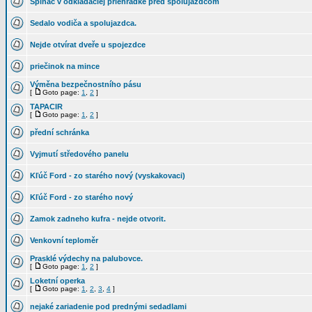
Spinac v odkladaciej priehradke pred spolujazdcom
Sedalo vodiča a spolujazdca.
Nejde otvírat dveře u spojezdce
priečinok na mince
Výměna bezpečnostního pásu
[
Goto page:
1
,
2
]
TAPACIR
[
Goto page:
1
,
2
]
přední schránka
Vyjmutí středového panelu
Kľúč Ford - zo starého nový (vyskakovaci)
Kľúč Ford - zo starého nový
Zamok zadneho kufra - nejde otvorit.
Venkovní teploměr
Prasklé výdechy na palubovce.
[
Goto page:
1
,
2
]
Loketní operka
[
Goto page:
1
,
2
,
3
,
4
]
nejaké zariadenie pod prednými sedadlami