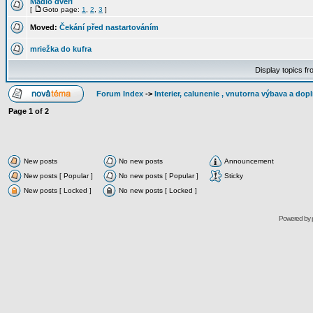
Madlo dveří
[
Goto page:
1
,
2
,
3
]
Moved:
Čekání před nastartováním
mriežka do kufra
Display topics f
Forum Index
->
Interier, calunenie , vnutorna výbava a dop
Page
1
of
2
New posts
No new posts
Announcement
New posts [ Popular ]
No new posts [ Popular ]
Sticky
New posts [ Locked ]
No new posts [ Locked ]
Powered by