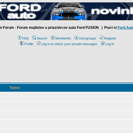
n Forum - Forum majitelov a priaznivcov auta Ford FUSION
| Pozri si
Ford Aut
FAQ
Search
Memberlist
Usergroups
Register
Profile
Log in to check your private messages
Log in
Topics