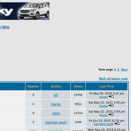
o Web
Goto page
1
,
2
Next
Mark all topics read
Replies
Author
Views
Last Post
Fri May 09, 2025 4:32 pm
5
jeff
15550
duves
Sat May 22, 2021 4:05 pm
4
marvis
8811
duves
Sat May 22, 2021 3:59 pm
9
vláďa
13704
duves
Fri Oct 23, 2020 11:04 pm
2
hanýsek starší
4298
hanýsek starší
Wed Sep 18, 2019 9:20 pm