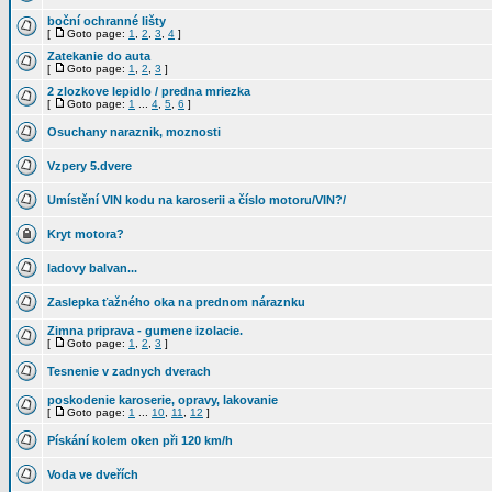
boční ochranné lišty
[
Goto page:
1
,
2
,
3
,
4
]
Zatekanie do auta
[
Goto page:
1
,
2
,
3
]
2 zlozkove lepidlo / predna mriezka
[
Goto page:
1
...
4
,
5
,
6
]
Osuchany naraznik, moznosti
Vzpery 5.dvere
Umístění VIN kodu na karoserii a číslo motoru/VIN?/
Kryt motora?
ladovy balvan...
Zaslepka ťažného oka na prednom náraznku
Zimna priprava - gumene izolacie.
[
Goto page:
1
,
2
,
3
]
Tesnenie v zadnych dverach
poskodenie karoserie, opravy, lakovanie
[
Goto page:
1
...
10
,
11
,
12
]
Pískání kolem oken při 120 km/h
Voda ve dveřích