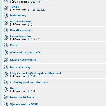
[
Goto page:
1
...
6
,
7
,
8
]
ŤUKES
[
Goto page:
1
...
11
,
12
,
13
]
lanko kapoty
Matné směrovky
[
Goto page:
1
,
2
]
Prasklé zadní sklo
karoseria a spina
[
Goto page:
1
,
2
,
3
,
4
]
Pikatec
Páté dveře -plastová lišta.
Urvane bocni zrcatko
Matné směrovky
Listy na dverich(B sloupek) - odlepovani
[
Goto page:
1
,
2
,
3
]
vertikalny plast na zadne dvere
Koroze
[
Goto page:
1
,
2
,
3
]
folia / prestriekanie
Výmena znakov FORD