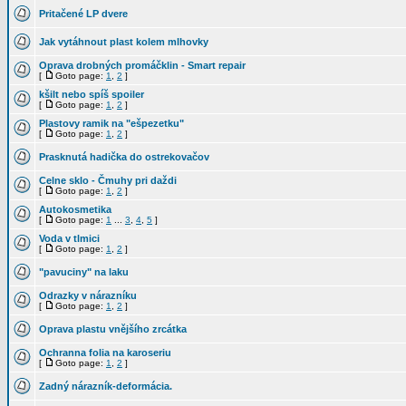
Pritačené LP dvere
Jak vytáhnout plast kolem mlhovky
Oprava drobných promáčklin - Smart repair
[
Goto page:
1
,
2
]
kšilt nebo spíš spoiler
[
Goto page:
1
,
2
]
Plastovy ramik na "ešpezetku"
[
Goto page:
1
,
2
]
Prasknutá hadička do ostrekovačov
Celne sklo - Čmuhy pri daždi
[
Goto page:
1
,
2
]
Autokosmetika
[
Goto page:
1
...
3
,
4
,
5
]
Voda v tlmici
[
Goto page:
1
,
2
]
"pavuciny" na laku
Odrazky v nárazníku
[
Goto page:
1
,
2
]
Oprava plastu vnějšího zrcátka
Ochranna folia na karoseriu
[
Goto page:
1
,
2
]
Zadný nárazník-deformácia.