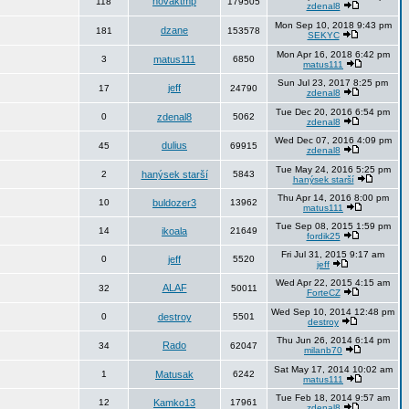
novaktmp
118
179505
zdenal8
Mon Sep 10, 2018 9:43 pm
dzane
181
153578
SEKYC
Mon Apr 16, 2018 6:42 pm
3
matus111
6850
matus111
Sun Jul 23, 2017 8:25 pm
jeff
17
24790
zdenal8
Tue Dec 20, 2016 6:54 pm
0
zdenal8
5062
zdenal8
Wed Dec 07, 2016 4:09 pm
dulius
45
69915
zdenal8
Tue May 24, 2016 5:25 pm
2
hanýsek starší
5843
hanýsek starší
Thu Apr 14, 2016 8:00 pm
10
buldozer3
13962
matus111
Tue Sep 08, 2015 1:59 pm
14
ikoala
21649
fordik25
Fri Jul 31, 2015 9:17 am
0
jeff
5520
jeff
Wed Apr 22, 2015 4:15 am
ALAF
32
50011
ForteCZ
Wed Sep 10, 2014 12:48 pm
0
destroy
5501
destroy
Thu Jun 26, 2014 6:14 pm
Rado
34
62047
milanb70
Sat May 17, 2014 10:02 am
1
Matusak
6242
matus111
Tue Feb 18, 2014 9:57 am
12
Kamko13
17961
zdenal8