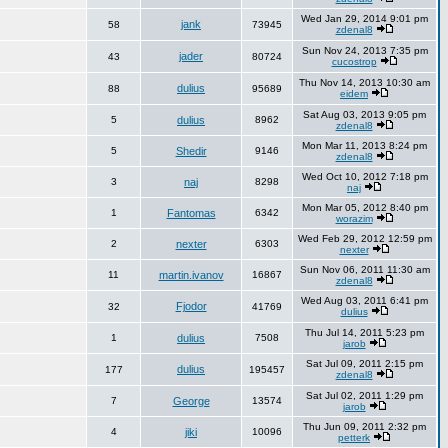
Wed Jan 29, 2014 9:01 pm
jank
58
73945
zdenal8
Sun Nov 24, 2013 7:35 pm
jader
43
80724
cucostrop
Thu Nov 14, 2013 10:30 am
dulius
88
95689
eidem
Sat Aug 03, 2013 9:05 pm
5
dulius
8962
zdenal8
Mon Mar 11, 2013 8:24 pm
5
Shedir
9146
zdenal8
Wed Oct 10, 2012 7:18 pm
3
naj
8298
naj
Mon Mar 05, 2012 8:40 pm
1
Fantomas
6342
worazim
Wed Feb 29, 2012 12:59 pm
2
nexter
6303
nexter
Sun Nov 06, 2011 11:30 am
11
martin.ivanov
16867
zdenal8
Wed Aug 03, 2011 6:41 pm
Fjodor
32
41769
dulius
Thu Jul 14, 2011 5:23 pm
1
dulius
7508
jarob
Sat Jul 09, 2011 2:15 pm
dulius
177
195457
zdenal8
Sat Jul 02, 2011 1:29 pm
7
George
13574
jarob
Thu Jun 09, 2011 2:32 pm
4
jiki
10096
petterk