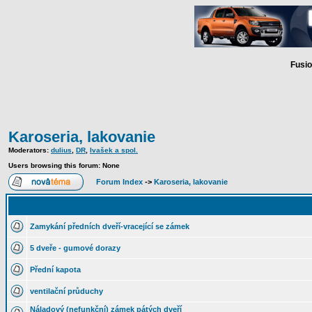
Fusio
Karoseria, lakovanie
Moderators:
dulius
,
DR
,
Ivašek a spol.
Users browsing this forum: None
Forum Index
->
Karoseria, lakovanie
Zamykání předních dveří-vracející se zámek
5 dveře - gumové dorazy
Přední kapota
ventilační průduchy
Náladový (nefunkční) zámek pátých dveří