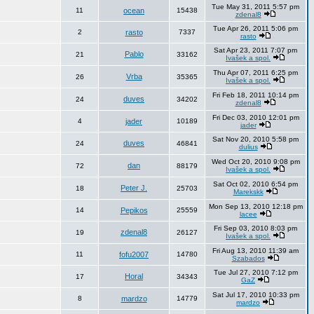
Tue May 31, 2011 5:57 pm
11
ocean
15438
zdenal8
Tue Apr 26, 2011 5:06 pm
2
rasto
7337
rasto
Sat Apr 23, 2011 7:07 pm
Pablo
21
33162
Ivašek a spol.
Thu Apr 07, 2011 6:25 pm
Vrba
26
35365
Ivašek a spol.
Fri Feb 18, 2011 10:14 pm
duves
24
34202
zdenal8
Fri Dec 03, 2010 12:01 pm
4
jader
10189
jader
Sat Nov 20, 2010 5:58 pm
duves
24
46841
dulius
Wed Oct 20, 2010 9:08 pm
dan
72
88179
Ivašek a spol.
Sat Oct 02, 2010 6:54 pm
Peter J.
18
25703
Marekskk
Mon Sep 13, 2010 12:18 pm
14
Pepikos
25559
lacee
Fri Sep 03, 2010 8:03 pm
zdenal8
19
26127
Ivašek a spol.
Fri Aug 13, 2010 11:39 am
11
fofu2007
14780
Szabados
Tue Jul 27, 2010 7:12 pm
Horal
17
34343
GaZ
Sat Jul 17, 2010 10:33 pm
8
mardzo
14779
mardzo