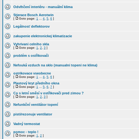
Odvlhčení interiéru - manuální klima
Stierace Bosch Aerotwin
[
Goto page:
1
...
4
,
5
,
6
]
Legálnosť deflektorov
zakupenie elektronickej klimatizacie
Vyhrivani celniho skla
[
Goto page:
1
,
2
,
3
]
problém s ostřikovači
Nefouká vzduch na sklo (manualni topeni ne klima)
ostrikovace vseobecne
[
Goto page:
1
...
4
,
5
,
6
]
Plastový kryt předního okna
[
Goto page:
1
...
5
,
6
,
7
]
Co s letní směsí v ostřikovači pred zimou ?
[
Goto page:
1
,
2
,
3
]
Nefunkční ventilátor topení
pisti/rezonuje ventilator
Vadný termostat
pomoc - teplo !
[
Goto page:
1
,
2
]