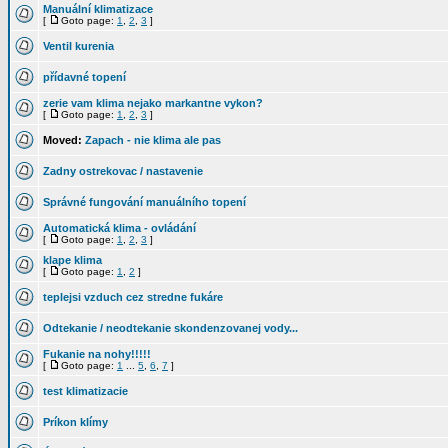
Manuální klimatizace
[
Goto page:
1
,
2
,
3
]
Ventil kurenia
přídavné topení
zerie vam klima nejako markantne vykon?
[
Goto page:
1
,
2
,
3
]
Moved:
Zapach - nie klima ale pas
Zadny ostrekovac / nastavenie
Správné fungování manuálního topení
Automatická klima - ovládání
[
Goto page:
1
,
2
,
3
]
klape klima
[
Goto page:
1
,
2
]
teplejsi vzduch cez stredne fukáre
Odtekanie / neodtekanie skondenzovanej vody...
Fukanie na nohy!!!!!
[
Goto page:
1
...
5
,
6
,
7
]
test klimatizacie
Príkon klímy