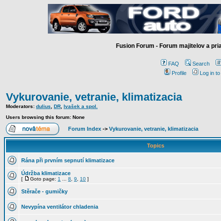
Fusion Forum - Forum majitelov a pr
FAQ
Search
Profile
Log in t
Vykurovanie, vetranie, klimatizacia
Moderators:
dulius
,
DR
,
Ivašek a spol.
Users browsing this forum: None
Forum Index
->
Vykurovanie, vetranie, klimatizacia
Topics
Rána při prvním sepnutí klimatizace
Údržba klimatizace
[
Goto page:
1
...
8
,
9
,
10
]
Stěrače - gumičky
Nevypína ventilátor chladenia