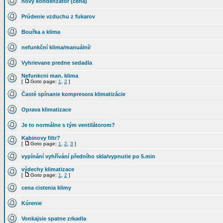
novy kondenzator (cena)
Prúdenie vzduchu z fukarov
Bouřka a klima
nefunkční klima/manuální/
Vyhrievane predne sedadla
Nefunkcni man. klima
[
Goto page:
1
,
2
]
Časté spínanie kompresora klimatizácie
Oprava klimatizace
Je to normálne s tým ventilátorom?
Kabinovy filtr?
[
Goto page:
1
,
2
,
3
]
vypínání vyhřívání předního skla/vypnutie po 5.min
výdechy klimatizace
[
Goto page:
1
,
2
]
cena cistenia klimy
Kúrenie
Vonkajsie spatne zrkadla