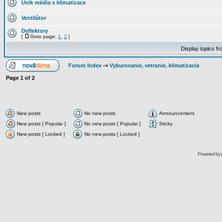
Únik média s klimatizace
Ventilátor
Deflektory
[
Goto page:
1
,
2
]
Display topics f
Forum Index
->
Vykurovanie, vetranie, klimatizacia
Page
1
of
2
New posts
No new posts
Announcement
New posts [ Popular ]
No new posts [ Popular ]
Sticky
New posts [ Locked ]
No new posts [ Locked ]
Powered by