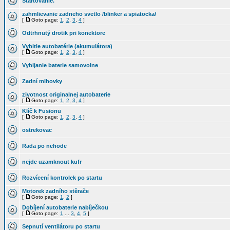
Štartovanie.
zahmlievanie zadneho svetlo /blinker a spiatocka/
[
Goto page:
1
,
2
,
3
,
4
]
Odtrhnutý drotik pri konektore
Vybitie autobatérie (akumulátora)
[
Goto page:
1
,
2
,
3
,
4
]
Vybijanie baterie samovolne
Zadní mlhovky
zivotnost originalnej autobaterie
[
Goto page:
1
,
2
,
3
,
4
]
Klíč k Fusionu
[
Goto page:
1
,
2
,
3
,
4
]
ostrekovac
Rada po nehode
nejde uzamknout kufr
Rozvícení kontrolek po startu
Motorek zadního stěrače
[
Goto page:
1
,
2
]
Dobíjení autobaterie nabíječkou
[
Goto page:
1
...
3
,
4
,
5
]
Sepnutí ventilátoru po startu