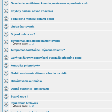
Osvetlenie ventilatora, kurenia, nastavovaca prudenia vzdu.
Chybny riadiaci obvod zhavenia
dodatocna montaz dotahu okien
chyba štartovania
Dojezd nebo čas ?
Tempomat, dodatocne namontovanie
[
Goto page:
1
,
2
]
Tempomat dodatočne - výmena volantu?
Jaký typ žárovky podsvícení ovladačů středního pane
kontrolka pristrojovky
Nedrží nastavenie dátumu a hodín na rádiu
Odkódovanie autorádia
Denné svietenie - hmlovkami
ScanGauge II
Pouzivanie hmloviek
[
Goto page:
1
,
2
]