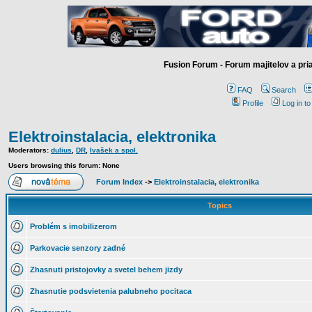
Fusion Forum - Forum majitelov a pr
FAQ
Search
Profile
Log in t
Elektroinstalacia, elektronika
Moderators:
dulius
,
DR
,
Ivašek a spol.
Users browsing this forum: None
Forum Index
->
Elektroinstalacia, elektronika
Topics
Problém s imobilizerom
Parkovacie senzory zadné
Zhasnuti pristojovky a svetel behem jizdy
Zhasnutie podsvietenia palubneho pocitaca