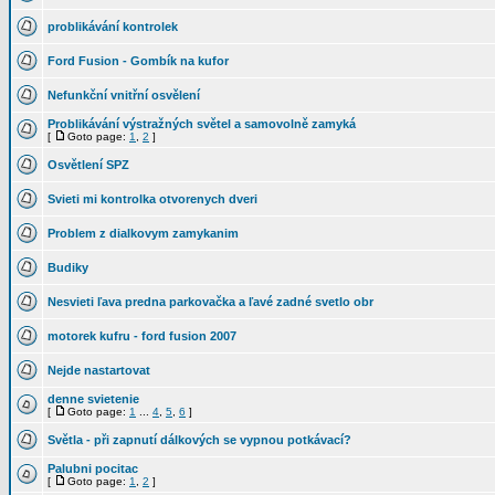
problikávání kontrolek
Ford Fusion - Gombík na kufor
Nefunkční vnitřní osvělení
Problikávání výstražných světel a samovolně zamyká
[
Goto page:
1
,
2
]
Osvětlení SPZ
Svieti mi kontrolka otvorenych dveri
Problem z dialkovym zamykanim
Budiky
Nesvieti ľava predna parkovačka a ľavé zadné svetlo obr
motorek kufru - ford fusion 2007
Nejde nastartovat
denne svietenie
[
Goto page:
1
...
4
,
5
,
6
]
Světla - při zapnutí dálkových se vypnou potkávací?
Palubni pocitac
[
Goto page:
1
,
2
]