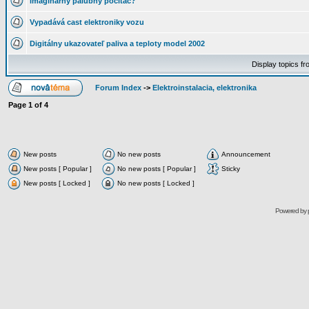
imaginárny palubný počítač?
Vypadává cast elektroniky vozu
Digitálny ukazovateľ paliva a teploty model 2002
Display topics f
Forum Index
->
Elektroinstalacia, elektronika
Page
1
of
4
New posts
No new posts
Announcement
New posts [ Popular ]
No new posts [ Popular ]
Sticky
New posts [ Locked ]
No new posts [ Locked ]
Powered by