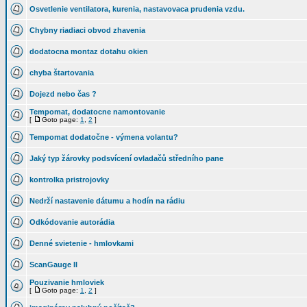
Osvetlenie ventilatora, kurenia, nastavovaca prudenia vzdu.
Chybny riadiaci obvod zhavenia
dodatocna montaz dotahu okien
chyba štartovania
Dojezd nebo čas ?
Tempomat, dodatocne namontovanie
[
Goto page:
1
,
2
]
Tempomat dodatočne - výmena volantu?
Jaký typ žárovky podsvícení ovladačů středního pane
kontrolka pristrojovky
Nedrží nastavenie dátumu a hodín na rádiu
Odkódovanie autorádia
Denné svietenie - hmlovkami
ScanGauge II
Pouzivanie hmloviek
[
Goto page:
1
,
2
]