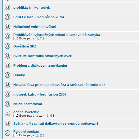
problikávání kontrolek
Ford Fusion - Gombík na kufor
Nefunkční vnitřní osvělení
Problikávání výstražných světel a samovolně zamyká
[
Goto page:
1
,
2
]
Osvětlení SPZ
Svieti mi kontrolka otvorenych dveri
Problem z dialkovym zamykanim
Budiky
Nesvieti ľava predna parkovačka a ľavé zadné svetlo obr
motorek kufru - ford fusion 2007
Nejde nastartovat
denne svietenie
[
Goto page:
1
...
4
,
5
,
6
]
Světla - při zapnutí dálkových se vypnou potkávací?
Palubni pocitac
[
Goto page:
1
,
2
]