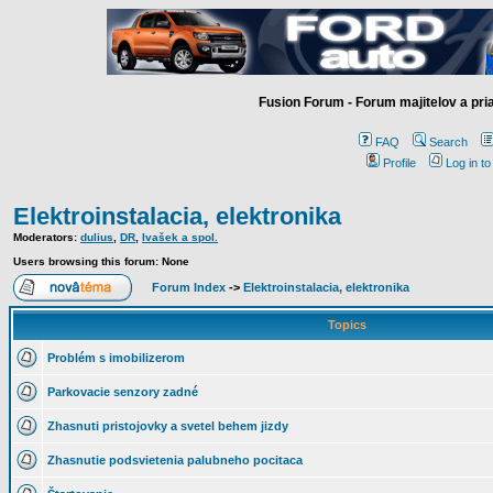
Fusion Forum - Forum majitelov a pr
FAQ
Search
Profile
Log in t
Elektroinstalacia, elektronika
Moderators:
dulius
,
DR
,
Ivašek a spol.
Users browsing this forum: None
Forum Index
->
Elektroinstalacia, elektronika
Topics
Problém s imobilizerom
Parkovacie senzory zadné
Zhasnuti pristojovky a svetel behem jizdy
Zhasnutie podsvietenia palubneho pocitaca