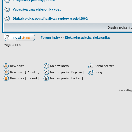
imaginárny palubný počítač?
Vypadává cast elektroniky vozu
Digitálny ukazovateľ paliva a teploty model 2002
Display topics f
Forum Index
->
Elektroinstalacia, elektronika
Page
1
of
4
New posts
No new posts
Announcement
New posts [ Popular ]
No new posts [ Popular ]
Sticky
New posts [ Locked ]
No new posts [ Locked ]
Powered by