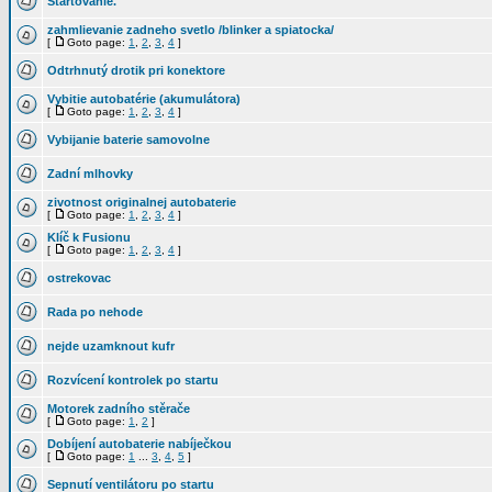
Štartovanie.
zahmlievanie zadneho svetlo /blinker a spiatocka/
[
Goto page:
1
,
2
,
3
,
4
]
Odtrhnutý drotik pri konektore
Vybitie autobatérie (akumulátora)
[
Goto page:
1
,
2
,
3
,
4
]
Vybijanie baterie samovolne
Zadní mlhovky
zivotnost originalnej autobaterie
[
Goto page:
1
,
2
,
3
,
4
]
Klíč k Fusionu
[
Goto page:
1
,
2
,
3
,
4
]
ostrekovac
Rada po nehode
nejde uzamknout kufr
Rozvícení kontrolek po startu
Motorek zadního stěrače
[
Goto page:
1
,
2
]
Dobíjení autobaterie nabíječkou
[
Goto page:
1
...
3
,
4
,
5
]
Sepnutí ventilátoru po startu