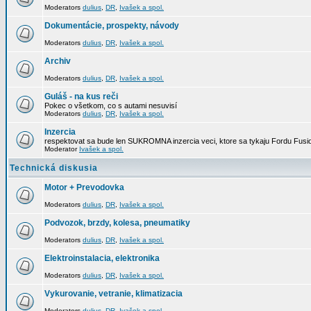
Moderators
dulius
,
DR
,
Ivašek a spol.
Dokumentácie, prospekty, návody
Moderators
dulius
,
DR
,
Ivašek a spol.
Archiv
Moderators
dulius
,
DR
,
Ivašek a spol.
Guláš - na kus reči
Pokec o všetkom, co s autami nesuvisí
Moderators
dulius
,
DR
,
Ivašek a spol.
Inzercia
respektovat sa bude len SUKROMNA inzercia veci, ktore sa tykaju Fordu Fusio
Moderator
Ivašek a spol.
Technická diskusia
Motor + Prevodovka
Moderators
dulius
,
DR
,
Ivašek a spol.
Podvozok, brzdy, kolesa, pneumatiky
Moderators
dulius
,
DR
,
Ivašek a spol.
Elektroinstalacia, elektronika
Moderators
dulius
,
DR
,
Ivašek a spol.
Vykurovanie, vetranie, klimatizacia
Moderators
dulius
,
DR
,
Ivašek a spol.