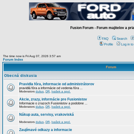
Fusion Forum - Forum majitelov a pr
FAQ
Search
Profile
Log in t
The time now is Fri Aug 07, 2026 3:57 am
Forum Index
Forum
Obecná diskusia
Pravidla fóra, informacie od administrátorov
pravidlá fóra a informácie od vedenia fóra ...
Moderators
dulius
,
DR
,
Ivašek a spol.
Akcie, zrazy, informácie pre Fusionistov
Informacie o zrazoch Fusionistov a podobne ...
Moderators
dulius
,
DR
,
Ivašek a spol.
Nákup auta, servisy, vrakoviská
Moderators
dulius
,
DR
,
Ivašek a spol.
Zaujímavé odkazy a informacie