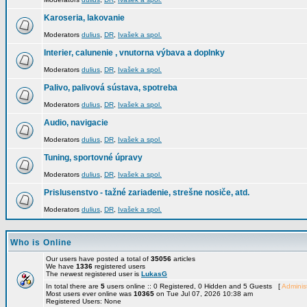
Karoseria, lakovanie
Moderators
dulius
,
DR
,
Ivašek a spol.
Interier, calunenie , vnutorna výbava a doplnky
Moderators
dulius
,
DR
,
Ivašek a spol.
Palivo, palivová sústava, spotreba
Moderators
dulius
,
DR
,
Ivašek a spol.
Audio, navigacie
Moderators
dulius
,
DR
,
Ivašek a spol.
Tuning, sportovné úpravy
Moderators
dulius
,
DR
,
Ivašek a spol.
Prislusenstvo - tažné zariadenie, strešne nosiče, atd.
Moderators
dulius
,
DR
,
Ivašek a spol.
Who is Online
Our users have posted a total of
35056
articles
We have
1336
registered users
The newest registered user is
LukasG
In total there are
5
users online :: 0 Registered, 0 Hidden and 5 Guests [
Administ
Most users ever online was
10365
on Tue Jul 07, 2026 10:38 am
Registered Users: None