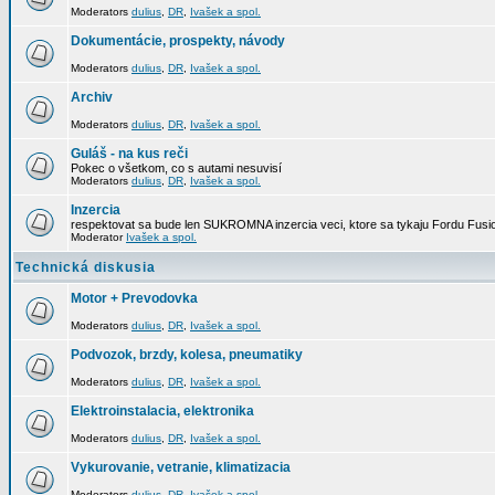
Moderators
dulius
,
DR
,
Ivašek a spol.
Dokumentácie, prospekty, návody
Moderators
dulius
,
DR
,
Ivašek a spol.
Archiv
Moderators
dulius
,
DR
,
Ivašek a spol.
Guláš - na kus reči
Pokec o všetkom, co s autami nesuvisí
Moderators
dulius
,
DR
,
Ivašek a spol.
Inzercia
respektovat sa bude len SUKROMNA inzercia veci, ktore sa tykaju Fordu Fusio
Moderator
Ivašek a spol.
Technická diskusia
Motor + Prevodovka
Moderators
dulius
,
DR
,
Ivašek a spol.
Podvozok, brzdy, kolesa, pneumatiky
Moderators
dulius
,
DR
,
Ivašek a spol.
Elektroinstalacia, elektronika
Moderators
dulius
,
DR
,
Ivašek a spol.
Vykurovanie, vetranie, klimatizacia
Moderators
dulius
,
DR
,
Ivašek a spol.