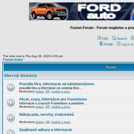
Fusion Forum - Forum majitelov a pr
FAQ
Search
Profile
Log in t
The time now is Thu Aug 06, 2026 4:09 am
Forum Index
Forum
Obecná diskusia
Pravidla fóra, informacie od administrátorov
pravidlá fóra a informácie od vedenia fóra ...
Moderators
dulius
,
DR
,
Ivašek a spol.
Akcie, zrazy, informácie pre Fusionistov
Informacie o zrazoch Fusionistov a podobne ...
Moderators
dulius
,
DR
,
Ivašek a spol.
Nákup auta, servisy, vrakoviská
Moderators
dulius
,
DR
,
Ivašek a spol.
Zaujímavé odkazy a informacie