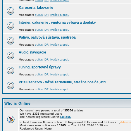
Karoseria, lakovanie
Moderators
dulius
,
DR
,
Ivašek a spol.
Interier, calunenie , vnutorna výbava a doplnky
Moderators
dulius
,
DR
,
Ivašek a spol.
Palivo, palivová sústava, spotreba
Moderators
dulius
,
DR
,
Ivašek a spol.
Audio, navigacie
Moderators
dulius
,
DR
,
Ivašek a spol.
Tuning, sportovné úpravy
Moderators
dulius
,
DR
,
Ivašek a spol.
Prislusenstvo - tažné zariadenie, strešne nosiče, atd.
Moderators
dulius
,
DR
,
Ivašek a spol.
Who is Online
Our users have posted a total of
35056
articles
We have
1336
registered users
The newest registered user is
LukasG
In total there are
8
users online :: 0 Registered, 0 Hidden and 8 Guests [
Administ
Most users ever online was
10365
on Tue Jul 07, 2026 10:38 am
Registered Users: None