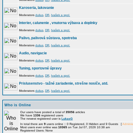
Karoseria, lakovanie
Moderators
dulius
,
DR
,
Ivašek a spol.
Interier, calunenie , vnutorna výbava a doplnky
Moderators
dulius
,
DR
,
Ivašek a spol.
Palivo, palivová sústava, spotreba
Moderators
dulius
,
DR
,
Ivašek a spol.
Audio, navigacie
Moderators
dulius
,
DR
,
Ivašek a spol.
Tuning, sportovné úpravy
Moderators
dulius
,
DR
,
Ivašek a spol.
Prislusenstvo - tažné zariadenie, strešne nosiče, atd.
Moderators
dulius
,
DR
,
Ivašek a spol.
Who is Online
Our users have posted a total of
35056
articles
We have
1336
registered users
The newest registered user is
LukasG
In total there are
9
users online :: 0 Registered, 0 Hidden and 9 Guests [
Adminis
Most users ever online was
10365
on Tue Jul 07, 2026 10:38 am
Registered Users: None