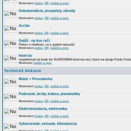
Moderators
dulius
,
DR
,
Ivašek a spol.
Dokumentácie, prospekty, návody
Moderators
dulius
,
DR
,
Ivašek a spol.
Archiv
Moderators
dulius
,
DR
,
Ivašek a spol.
Guláš - na kus reči
Pokec o všetkom, co s autami nesuvisí
Moderators
dulius
,
DR
,
Ivašek a spol.
Inzercia
respektovat sa bude len SUKROMNA inzercia veci, ktore sa tykaju Fordu Fusio
Moderator
Ivašek a spol.
Technická diskusia
Motor + Prevodovka
Moderators
dulius
,
DR
,
Ivašek a spol.
Podvozok, brzdy, kolesa, pneumatiky
Moderators
dulius
,
DR
,
Ivašek a spol.
Elektroinstalacia, elektronika
Moderators
dulius
,
DR
,
Ivašek a spol.
Vykurovanie, vetranie, klimatizacia
Moderators
dulius
,
DR
,
Ivašek a spol.