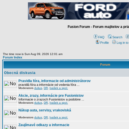
Fusion Forum - Forum majitelov a pr
FAQ
Search
Profile
Log in t
The time now is Sun Aug 09, 2026 12:01 am
Forum Index
Forum
Obecná diskusia
Pravidla fóra, informacie od administrátorov
pravidlá fóra a informácie od vedenia fóra ...
Moderators
dulius
,
DR
,
Ivašek a spol.
Akcie, zrazy, informácie pre Fusionistov
Informacie o zrazoch Fusionistov a podobne ...
Moderators
dulius
,
DR
,
Ivašek a spol.
Nákup auta, servisy, vrakoviská
Moderators
dulius
,
DR
,
Ivašek a spol.
Zaujímavé odkazy a informacie