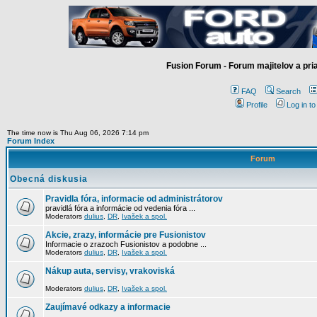
Fusion Forum - Forum majitelov a pr
FAQ
Search
Profile
Log in t
The time now is Thu Aug 06, 2026 7:14 pm
Forum Index
Forum
Obecná diskusia
Pravidla fóra, informacie od administrátorov
pravidlá fóra a informácie od vedenia fóra ...
Moderators
dulius
,
DR
,
Ivašek a spol.
Akcie, zrazy, informácie pre Fusionistov
Informacie o zrazoch Fusionistov a podobne ...
Moderators
dulius
,
DR
,
Ivašek a spol.
Nákup auta, servisy, vrakoviská
Moderators
dulius
,
DR
,
Ivašek a spol.
Zaujímavé odkazy a informacie