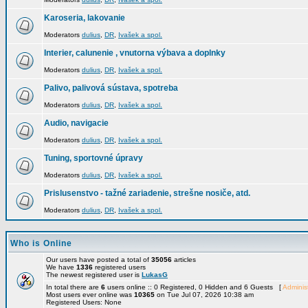
Karoseria, lakovanie
Moderators
dulius
,
DR
,
Ivašek a spol.
Interier, calunenie , vnutorna výbava a doplnky
Moderators
dulius
,
DR
,
Ivašek a spol.
Palivo, palivová sústava, spotreba
Moderators
dulius
,
DR
,
Ivašek a spol.
Audio, navigacie
Moderators
dulius
,
DR
,
Ivašek a spol.
Tuning, sportovné úpravy
Moderators
dulius
,
DR
,
Ivašek a spol.
Prislusenstvo - tažné zariadenie, strešne nosiče, atd.
Moderators
dulius
,
DR
,
Ivašek a spol.
Who is Online
Our users have posted a total of
35056
articles
We have
1336
registered users
The newest registered user is
LukasG
In total there are
6
users online :: 0 Registered, 0 Hidden and 6 Guests [
Administ
Most users ever online was
10365
on Tue Jul 07, 2026 10:38 am
Registered Users: None