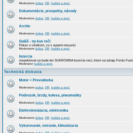
Moderators
dulius
,
DR
,
Ivašek a spol.
Dokumentácie, prospekty, návody
Moderators
dulius
,
DR
,
Ivašek a spol.
Archiv
Moderators
dulius
,
DR
,
Ivašek a spol.
Guláš - na kus reči
Pokec o všetkom, co s autami nesuvisí
Moderators
dulius
,
DR
,
Ivašek a spol.
Inzercia
respektovat sa bude len SUKROMNA inzercia veci, ktore sa tykaju Fordu Fusio
Moderator
Ivašek a spol.
Technická diskusia
Motor + Prevodovka
Moderators
dulius
,
DR
,
Ivašek a spol.
Podvozok, brzdy, kolesa, pneumatiky
Moderators
dulius
,
DR
,
Ivašek a spol.
Elektroinstalacia, elektronika
Moderators
dulius
,
DR
,
Ivašek a spol.
Vykurovanie, vetranie, klimatizacia
Moderators
dulius
,
DR
,
Ivašek a spol.