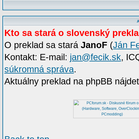
A
Kto sa stará o slovenský prek
O preklad sa stará
JanoF
(
Ján F
Kontakt: E-mail:
jan@fecik.sk
, IC
súkromná správa
.
Aktuálny preklad na phpBB nájdet