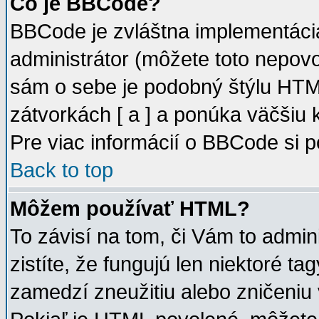
Čo je BBCode?
BBCode je zvláštna implementáci
administrátor (môžete toto nepovo
sám o sebe je podobný štýlu HTM
zátvorkách [ a ] a ponúka väčšiu 
Pre viac informácií o BBCode si p
Back to top
Môžem používať HTML?
To závisí na tom, či Vám to admini
zistíte, že fungujú len niektoré ta
zamedzí zneužitiu alebo zničeniu