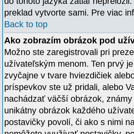
do tohoto jazyka zatiaľ nepreložil.
preklad vytvorte sami. Pre viac in
Back to top
Ako zobrazím obrázok pod už
Možno ste zaregistrovali pri pre
užívateľským menom. Ten prvý je
zvyčajne v tvare hviezdičiek aleb
príspevkov ste už pridali, alebo 
nachádzať väčší obrázok, známy a
unikátny obrázok každého užívateľa
postavičky povolí, či ako s nimi n
nemôžete využívať postavičky, pot