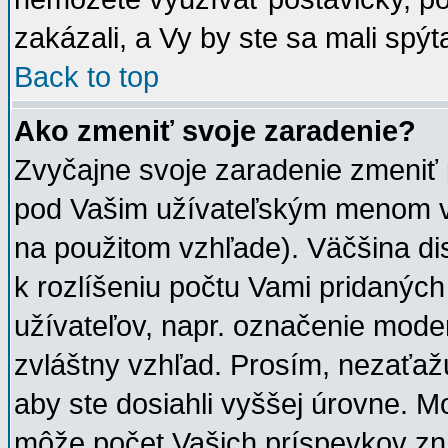
zakázali, a Vy by ste sa mali spý
Back to top
Ako zmeniť svoje zaradenie?
Zvyčajne svoje zaradenie zmeniť
pod Vašim užívateľským menom v 
na použitom vzhľade). Väčšina di
k rozlíšeniu počtu Vami pridaných 
užívateľov, napr. označenie mode
zvláštny vzhľad. Prosím, nezaťaž
aby ste dosiahli vyššej úrovne. M
môže počet Vašich príspevkov zní