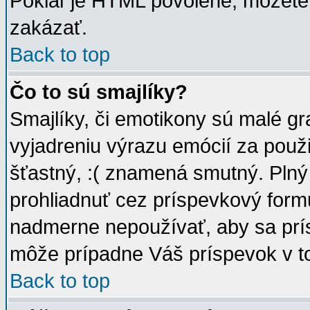
Pokiaľ je HTML povolené, môžete 
zakázať.
Back to top
Čo to sú smajlíky?
Smajlíky, či emotikony sú malé gra
vyjadreniu výrazu emócií za použ
šťastný, :( znamená smutný. Pln
prohliadnuť cez príspevkový formu
nadmerne nepoužívať, aby sa prí
môže prípadne Váš príspevok v t
Back to top