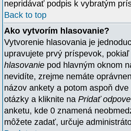
nepridávať podpis k vybratým prí
Back to top
Ako vytvorím hlasovanie?
Vytvorenie hlasovania je jednodu
upravujete prvý príspevok, pokiaľ 
hlasovanie
pod hlavným oknom na 
nevidíte, zrejme nemáte oprávneni
názov ankety a potom aspoň dve 
otázky a kliknite na
Pridať odpov
anketu, kde 0 znamená neobmedz
môžete zadať, určuje administrát