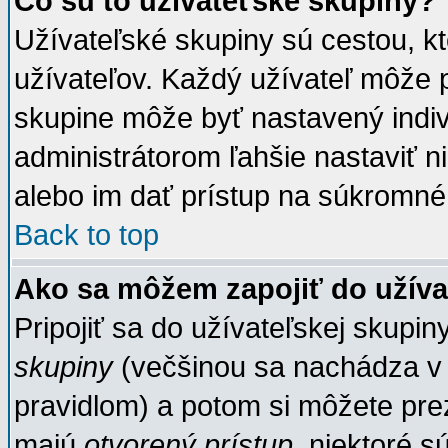
Čo sú to užívateťské skupiny?
Užívateľské skupiny sú cestou, k
užívateľov. Každý užívateľ môže p
skupine môže byť nastavený indiv
administrátorom ľahšie nastaviť n
alebo im dať prístup na súkromné
Back to top
Ako sa môžem zapojiť do užíva
Pripojiť sa do užívateľskej skupin
skupiny
(večšinou sa nachádza v h
pravidlom) a potom si môžete prez
majú
otvorený prístup
, niektoré s