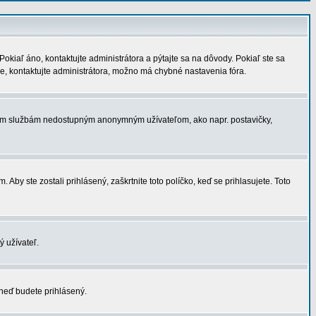
okiaľ áno, kontaktujte administrátora a pýtajte sa na dôvody. Pokiaľ ste sa
 je, kontaktujte administrátora, možno má chybné nastavenia fóra.
tatným službám nedostupným anonymným užívateľom, ako napr. postavičky,
Aby ste zostali prihlásený, zaškrtnite toto políčko, keď se prihlasujete. Toto
ý užívateľ.
hneď budete prihlásený.