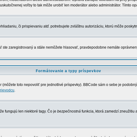
uskutočnenej voľby to tak môže urobiť len moderátor alebo administrátor. Tímto op
liadaniu, či prispievaniu atď. potrebujete zvláštnu autorizáciu, ktorú môže poskytnú
kiaľ ste zaregistrovaný a stále nemôžete hlasovať, pravdepodobne nemáte oprávnen
Formátovanie a typy príspevkov
 (môžete toto nepovoliť pre jednotlivé príspevky). BBCode sám o sebe je podobný š
rievodcu
.
 že fungujú len niektoré tagy. Čo je
bezpečnostná
funkcia, ktorá zamedzí zneužitiu