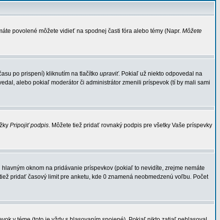
 máte povolené môžete vidieť na spodnej časti fóra alebo témy (Napr.
Môžete
su po prispení) kliknutím na tlačítko
upraviť
. Pokiaľ už niekto odpovedal na
edal, alebo pokiaľ moderátor či administrátor zmenili príspevok (tí by mali sami
ožky
Pripojiť podpis
. Môžete tiež pridať rovnaký podpis pre všetky Vaše príspevky
hlavným oknom na pridávanie príspevkov (pokiaľ to nevidíte, zrejme nemáte
 tiež pridať časový limit pre anketu, kde 0 znamená neobmedzenú voľbu. Počet
k v téme (toto je vždy s hlasovaním spojené). Pokiaľ nikto zatiaľ nehlasoval,