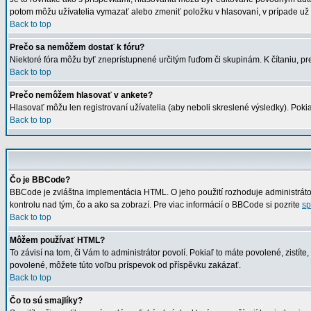
potom môžu užívatelia vymazať alebo zmeniť položku v hlasovaní, v prípade už 
Back to top
Prečo sa nemôžem dostať k fóru?
Niektoré fóra môžu byť zneprístupnené určitým ľuďom či skupinám. K čítaniu, preh
Back to top
Prečo nemôžem hlasovať v ankete?
Hlasovať môžu len registrovaní užívatelia (aby neboli skreslené výsledky). Po
Back to top
Čo je BBCode?
BBCode je zvláštna implementácia HTML. O jeho použití rozhoduje administrátor
kontrolu nad tým, čo a ako sa zobrazí. Pre viac informácií o BBCode si pozrite
sp
Back to top
Môžem používať HTML?
To závisí na tom, či Vám to administrátor povolí. Pokiaľ to máte povolené, zistíte,
povolené, môžete túto voľbu príspevok od příspěvku zakázať.
Back to top
Čo to sú smajlíky?