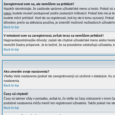
Zaregistroval som sa, ale nemôžem sa prihlásiť!
Najskôr skontrolujte, že zadávate správne užívateľské meno a heslo. Pokiaľ sú 
rokov
, budete musieť postupovať podľa zaslaných inštrukcií. Pokiaľ toto nie je 
budete môcť prihlásiť. Keď ste sa registrovali, boli by ste k tomu vyzvaný. Pokia
dôvodov, prečo sa aktivácia používa, je zmenšiť možnosť
nežiadúcich
užívateľov
Back to top
V minulosti som sa zaregistroval, avšak teraz sa nemôžem prihlásiť!
Najpravdepodobnejšie dôvody: zadali ste chybné uživateľské meno alebo heslo (sk
nevložili žiadny príspevok. Je to bežné, že sa pravidelne odstraňujú užívatelia, 
Back to top
Ako zmením svoje nastavenia?
Všetky Vaše nastavenia (pokiaľ ste zaregistrovaný) sú uložené v databáze. Ku zm
nastavenia.
Back to top
Časy sú chybné!
Časy sú takmer vždy v poriadku, avšak to, čo vidíte sú časy zobrazené v inom
podobné nastavenia môžu meniť len registrovaní uživatelia. Takže pokiaľ nie ste 
Back to top