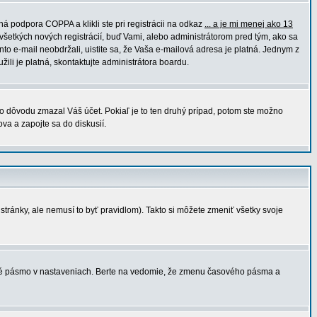
á podpora COPPA a klikli ste pri registrácii na odkaz
... a je mi menej ako 13
 všetkých nových registrácií, buď Vami, alebo administrátorom pred tým, ako sa
ento e-mail neobdržali, uistite sa, že Vaša e-mailová adresa je platná. Jednym z
užili je platná, skontaktujte administrátora boardu.
ého dôvodu zmazal Váš účet. Pokiaľ je to ten druhý prípad, potom ste možno
ova a zapojte sa do diskusií.
stránky, ale nemusí to byť pravidlom). Takto si môžete zmeniť všetky svoje
asové pásmo v nastaveniach. Berte na vedomie, že zmenu časového pásma a