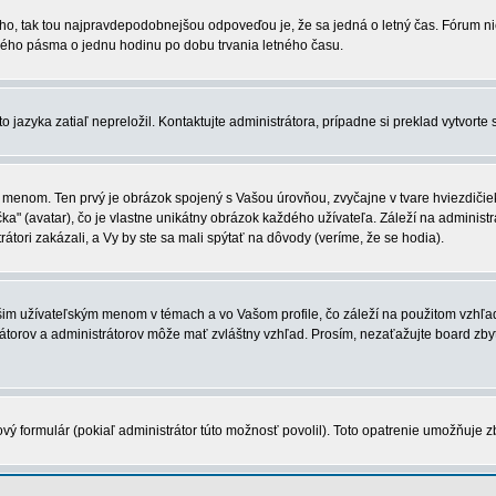
rávneho, tak tou najpravdepodobnejšou odpoveďou je, že sa jedná o letný čas. Fórum
vého pásma o jednu hodinu po dobu trvania letného času.
jazyka zatiaľ nepreložil. Kontaktujte administrátora, prípadne si preklad vytvorte s
 menom. Ten prvý je obrázok spojený s Vašou úrovňou, zvyčajne v tvare hviezdičiek
 (avatar), čo je vlastne unikátny obrázok každého užívateľa. Záleží na administráto
átori zakázali, a Vy by ste sa mali spýtať na dôvody (veríme, že se hodia).
m užívateľským menom v témach a vo Vašom profile, čo záleží na použitom vzhľade
derátorov a administrátorov môže mať zvláštny vzhľad. Prosím, nezaťažujte board zb
vý formulár (pokiaľ administrátor túto možnosť povolil). Toto opatrenie umožňuje z