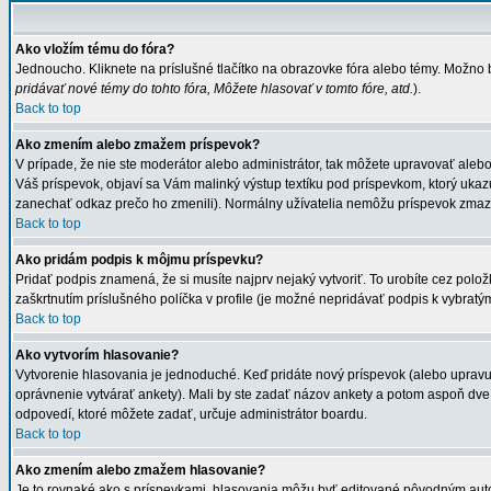
Ako vložím tému do fóra?
Jednoucho. Kliknete na príslušné tlačítko na obrazovke fóra alebo témy. Možno 
pridávať nové témy do tohto fóra, Môžete hlasovať v tomto fóre, atd.
).
Back to top
Ako zmením alebo zmažem príspevok?
V prípade, že nie ste moderátor alebo administrátor, tak môžete upravovať aleb
Váš príspevok, objaví sa Vám malinký výstup textíku pod príspevkom, ktorý ukazuj
zanechať odkaz prečo ho zmenili). Normálny užívatelia nemôžu príspevok zmaza
Back to top
Ako pridám podpis k môjmu príspevku?
Pridať podpis znamená, že si musíte najprv nejaký vytvoriť. To urobíte cez polo
zaškrtnutím príslušného políčka v profile (je možné nepridávať podpis k vybratý
Back to top
Ako vytvorím hlasovanie?
Vytvorenie hlasovania je jednoduché. Keď pridáte nový príspevok (alebo upravuje
oprávnenie vytvárať ankety). Mali by ste zadať názov ankety a potom aspoň dve
odpovedí, ktoré môžete zadať, určuje administrátor boardu.
Back to top
Ako zmením alebo zmažem hlasovanie?
Je to rovnaké ako s príspevkami, hlasovania môžu byť editované pôvodným autoro