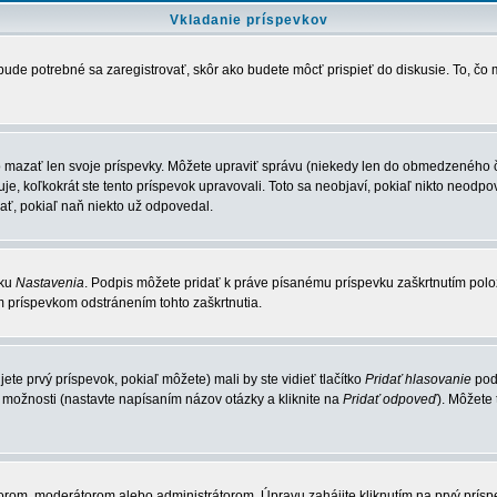
Vkladanie príspevkov
bude potrebné sa zaregistrovať, skôr ako budete môcť prispieť do diskusie. To, čo
o mazať len svoje príspevky. Môžete upraviť správu (niekedy len do obmedzeného ča
e, koľkokrát ste tento príspevok upravovali. Toto sa neobjaví, pokiaľ nikto neodpov
ť, pokiaľ naň niekto už odpovedal.
žku
Nastavenia
. Podpis môžete pridať k práve písanému príspevku zaškrtnutím pol
m príspevkom odstránením tohto zaškrtnutia.
te prvý príspevok, pokiaľ môžete) mali by ste vidieť tlačítko
Pridať hlasovanie
pod 
 možnosti (nastavte napísaním názov otázky a kliknite na
Pridať odpoveď
). Môžete
m, moderátorom alebo administrátorom. Úpravu zahájite kliknutím na prvý príspevo