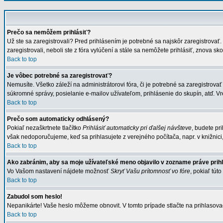
Prečo sa nemôžem prihlásiť?
Už ste sa zaregistrovali? Pred prihlásením je potrebné sa najskôr zaregistrovať
zaregistrovali, neboli ste z fóra vylúčení a stále sa nemôžete prihlásiť, znova 
Back to top
Je vôbec potrebné sa zaregistrovať?
Nemusíte. Všetko záleží na administrátorovi fóra, či je potrebné sa zaregistr
súkromné správy, posielanie e-mailov užívateľom, prihlásenie do skupín, atď. Vr
Back to top
Prečo som automaticky odhlásený?
Pokiaľ nezaškrtnete tlačítko
Prihlásiť automaticky pri ďalšej návšteve
, budete pr
však nedoporučujeme, keď sa prihlasujete z verejného počítača, napr. v knižnici, 
Back to top
Ako zabránim, aby sa moje užívateľské meno objavilo v zozname práve pri
Vo Vašom nastavení nájdete možnosť
Skryť Vašu prítomnosť vo fóre
, pokiaľ tú
Back to top
Zabudol som heslo!
Nepanikárte! Vaše heslo môžeme obnovit. V tomto prípade stlačte na prihlasovac
Back to top