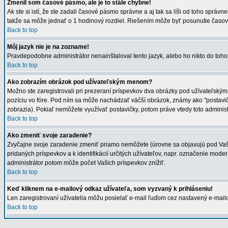
Zmenil som časové pásmo, ale je to stále chybne!
Ak ste si istí, že ste zadali časové pásmo správne a aj tak sa líši od toho sp
takže sa môže jednať o 1 hodinový rozdiel. Riešením môže byť posunutie časo
Back to top
Môj jazyk nie je na zozname!
Pravdepodobne administrátor nenainštaloval tento jazyk, alebo ho nikto do tohoto 
Back to top
Ako zobrazím obrázok pod užívateľským menom?
Možno ste zaregistrovali pri prezeraní príspevkov dva obrázky pod užívateľským
pozíciu vo fóre. Pod ním sa môže nachádzať väčší obrázok, známy ako "postavička"
zobrazia). Pokiaľ nemôžete využívať postavičky, potom práve vtedy toto administr
Back to top
Ako zmeniť svoje zaradenie?
Zvyčajne svoje zaradenie zmeniť priamo nemôžete (úrovne sa objavujú pod Vaši
pridaných príspevkov a k identifikácií určitých užívateľov, napr. označenie mo
administrátor potom môže počet Vašich príspevkov znížiť.
Back to top
Keď kliknem na e-mailový odkaz užívateľa, som vyzvaný k prihláseniu!
Len zaregistrovaní užívatelia môžu posielať e-mail ľuďom cez nastavený e-mailo
Back to top