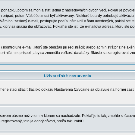
v poriadku, potom sa mohla stať jedna z nasledovných dvoch vecí. Pokiaľ je povolen
ten prípad, potom Váš účet musí byť aktivovaný. Niektoré boardy potrebujú aktiváciu
ľ Vám bol zaslaný e-mail, postupujte podľa inštrukcií v ňom uvedených, pokiaľ ste t
, ktorý sa snažia iba obťažovať. Pokiaľ si ste istí, že e-mailová adresa, ktorú ste po
ontrolujte e-mail, ktorý ste obdržali pri registrácií) alebo administrátor z nejak
ktorí ničím neprispeli, aby sa zmenšila veľkosť databázy. Skúste sa zaregistrovať zn
Užívateľské nastavenia
ene stačí stlačiť tlačítko odkazu
Nastavenia
(zvyčajne sa objavuje na hornej časti 
 časovom pásme než v tom, v ktorom sa nachádzate. Pokiaľ je to tak, zmeňte si č
registrovaný, toto je dobrý dôvod, prečo tak urobiť!