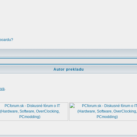
 boardu?
Autor prekladu
áva
.