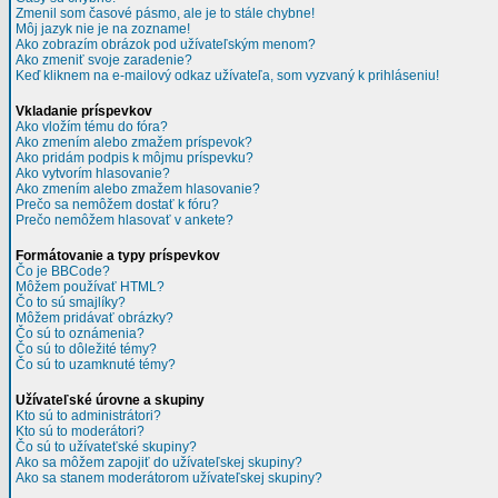
Zmenil som časové pásmo, ale je to stále chybne!
Môj jazyk nie je na zozname!
Ako zobrazím obrázok pod užívateľským menom?
Ako zmeniť svoje zaradenie?
Keď kliknem na e-mailový odkaz užívateľa, som vyzvaný k prihláseniu!
Vkladanie príspevkov
Ako vložím tému do fóra?
Ako zmením alebo zmažem príspevok?
Ako pridám podpis k môjmu príspevku?
Ako vytvorím hlasovanie?
Ako zmením alebo zmažem hlasovanie?
Prečo sa nemôžem dostať k fóru?
Prečo nemôžem hlasovať v ankete?
Formátovanie a typy príspevkov
Čo je BBCode?
Môžem používať HTML?
Čo to sú smajlíky?
Môžem pridávať obrázky?
Čo sú to oznámenia?
Čo sú to dôležité témy?
Čo sú to uzamknuté témy?
Užívateľské úrovne a skupiny
Kto sú to administrátori?
Kto sú to moderátori?
Čo sú to užívateťské skupiny?
Ako sa môžem zapojiť do užívateľskej skupiny?
Ako sa stanem moderátorom užívateľskej skupiny?