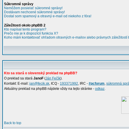
Súkromné správy
Nemôžem posielať súkromné správy!
Dostávam nechcené súkromné správy!
Dostal som spamový a otravný e-mail od niekoho z fóra!
Záležitosti okolo phpBB 2
Kto napísal tento program?
Prečo nie je k dispozícií funkcia X?
Koho mám kontaktovať ohľadom otravných e-mailov alebo právnych záležitostí
Kto sa stará o slovenský preklad na phpBB?
O preklad sa stará
JanoF
(
Ján Fečík
).
Kontakt: E-mail:
jan@fecik.sk
, ICQ -
193371992
, IRC -
#pcforum
,
súkromná spr
Aktuálny preklad na phpBB nájdete vždy na tejto stránke -
odkaz
.
Back to top