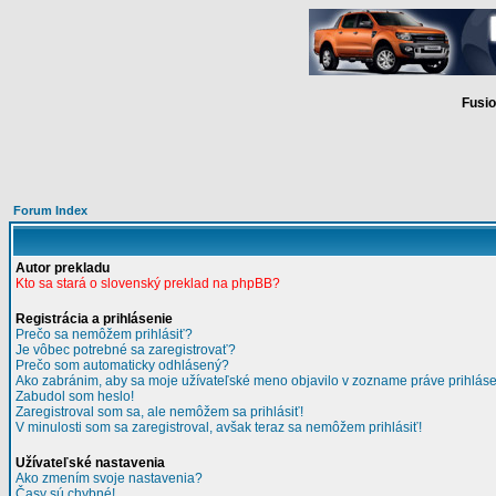
Fusio
Forum Index
Autor prekladu
Kto sa stará o slovenský preklad na phpBB?
Registrácia a prihlásenie
Prečo sa nemôžem prihlásiť?
Je vôbec potrebné sa zaregistrovať?
Prečo som automaticky odhlásený?
Ako zabránim, aby sa moje užívateľské meno objavilo v zozname práve prihlás
Zabudol som heslo!
Zaregistroval som sa, ale nemôžem sa prihlásiť!
V minulosti som sa zaregistroval, avšak teraz sa nemôžem prihlásiť!
Užívateľské nastavenia
Ako zmením svoje nastavenia?
Časy sú chybné!