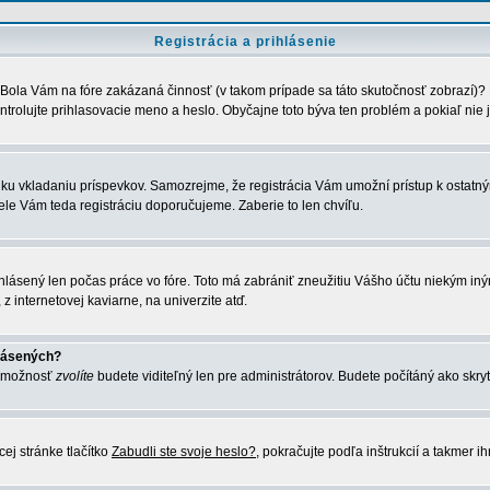
Registrácia a prihlásenie
. Bola Vám na fóre zakázaná činnosť (v takom prípade sa táto skutočnosť zobrazí)? P
skontrolujte prihlasovacie meno a heslo. Obyčajne toto býva ten problém a pokiaľ nie
ovať ku vkladaniu príspevkov. Samozrejme, že registrácia Vám umožní prístup k os
ele Vám teda registráciu doporučujeme. Zaberie to len chvíľu.
ihlásený len počas práce vo fóre. Toto má zabrániť zneužitiu Vášho účtu niekým iným. 
z internetovej kaviarne, na univerzite atď.
hlásených?
to možnosť
zvolíte
budete viditeľný len pre administrátorov. Budete počítáný ako skryt
ej stránke tlačítko
Zabudli ste svoje heslo?
, pokračujte podľa inštrukcií a takmer i