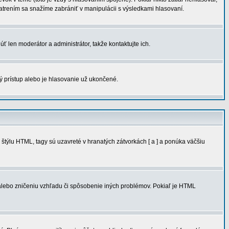
atrením sa snažíme zabrániť v manipulácii s výsledkami hlasovaní.
ť len moderátor a administrátor, takže kontaktujte ich.
ý prístup alebo je hlasovanie už ukončené.
týlu HTML, tagy sú uzavreté v hranatých zátvorkách [ a ] a ponúka väčšiu
 alebo zničeniu vzhľadu či spôsobenie iných problémov. Pokiaľ je HTML