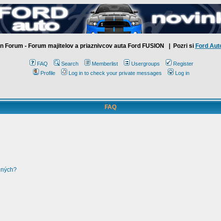
n Forum - Forum majitelov a priaznivcov auta Ford FUSION
| Pozri si
Ford Aut
FAQ
Search
Memberlist
Usergroups
Register
Profile
Log in to check your private messages
Log in
FAQ
ených?