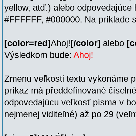
yellow, atď.) alebo odpovedajúce
#FFFFFF, #000000. Na príklade si
[color=red]
Ahoj!
[/color]
alebo
[c
Výsledkom bude:
Ahoj!
Zmenu veľkosti textu vykonáme 
príkaz má předdefinované číselné
odpovedajúcu veľkosť písma v bo
nejmenej viditeľné) až po 29 (veľ