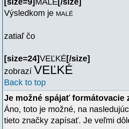
[size=9]
MALÉ
[/size]
Výsledkom je
MALÉ
zatiaľ čo
[size=24]
VEĽKÉ
[/size]
VEĽKÉ
zobrazí
Back to top
Je možné spájať formátovacie
Áno, toto je možné, na nasledujú
tieto značky zapísať. Je veľmi dôl