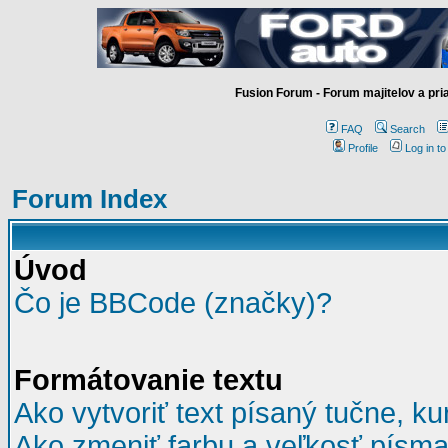
Fusion Forum - Forum majitelov a pr
FAQ
Search
Profile
Log in t
Forum Index
Úvod
Čo je BBCode (značky)?
Formátovanie textu
Ako vytvoriť text písaný tučne, ku
Ako zmeniť farbu a veľkosť písm