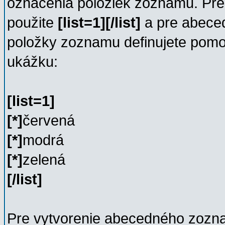
označenia položiek zoznamu. Pre
použite
[list=1][/list]
a pre abec
položky zoznamu definujete po
ukážku:
[list=1]
[*]
červená
[*]
modrá
[*]
zelená
[/list]
Pre vytvorenie abecedného zozna