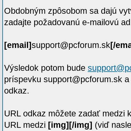
Obdobným zpôsobom sa dajú vytvá
zadajte požadovanú e-mailovú adr
[email]
support@pcforum.sk
[/ema
Výsledok potom bude
support@p
príspevku support@pcforum.sk a 
odkaz.
URL odkaz môžete zadať medzi kt
URL medzi
[img][/img]
(viď nasl