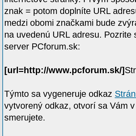
znak = potom doplníte URL adresu
medzi obomi značkami bude zvýra
na uvedenú URL adresu. Pozrite s
server PCforum.sk:
[url=http://www.pcforum.sk/]
St
Týmto sa vygeneruje odkaz
Strá
vytvorený odkaz, otvorí sa Vám 
smerujete.