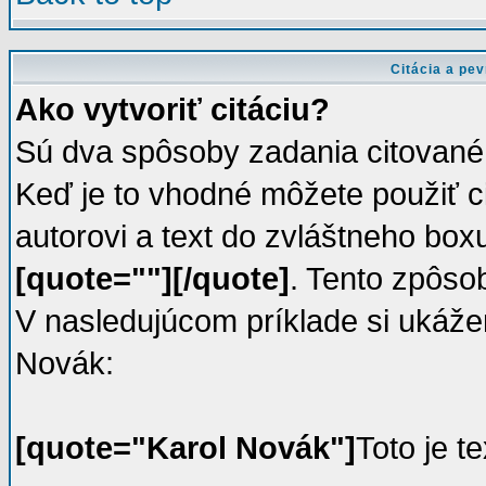
Citácia a pev
Ako vytvoriť citáciu?
Sú dva spôsoby zadania citované
Keď je to vhodné môžete použiť ci
autorovi a text do zvláštneho boxu
[quote=""][/quote]
. Tento zpôsob
V nasledujúcom príklade si ukáže
Novák:
[quote="Karol Novák"]
Toto je te