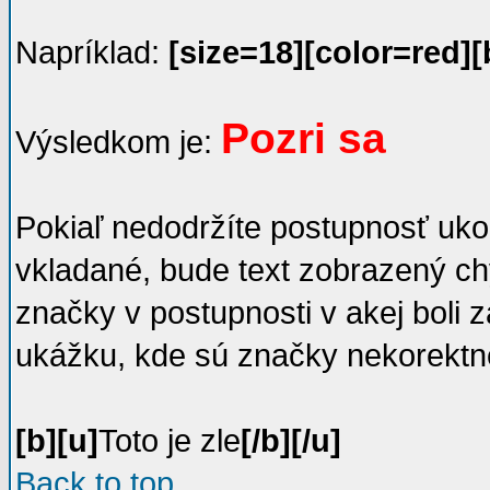
Napríklad:
[size=18][color=red][
Pozri sa
Výsledkom je:
Pokiaľ nedodržíte postupnosť uko
vkladané, bude text zobrazený ch
značky v postupnosti v akej boli 
ukážku, kde sú značky nekorektn
[b][u]
Toto je zle
[/b][/u]
Back to top