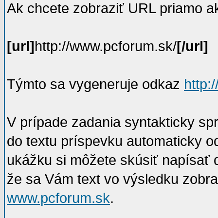
Ak chcete zobraziť URL priamo ak
[url]
http://www.pcforum.sk/
[/url]
Týmto sa vygeneruje odkaz
http:
V prípade zadania syntakticky sp
do textu príspevku automaticky 
ukážku si môžete skúsiť napísať 
že sa Vám text vo výsledku zobr
www.pcforum.sk
.