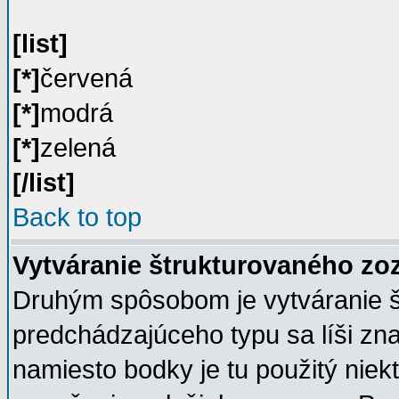
[list]
[*]
červená
[*]
modrá
[*]
zelená
[/list]
Back to top
Vytváranie štrukturovaného z
Druhým spôsobom je vytváranie 
predchádzajúceho typu sa líši zn
namiesto bodky je tu použitý nie