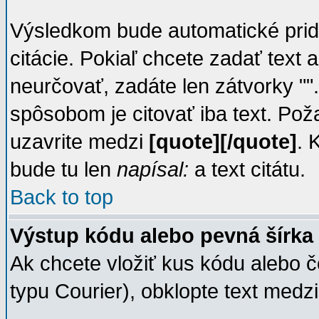
Výsledkom bude automatické prid
citácie. Pokiaľ chcete zadať text 
neurčovať, zadáte len zátvorky ""
spôsobom je citovať iba text. Pož
uzavrite medzi
[quote][/quote]
. 
bude tu len
napísal:
a text citátu.
Back to top
Výstup kódu alebo pevná šírka 
Ak chcete vložiť kus kódu alebo č
typu Courier), obklopte text medz