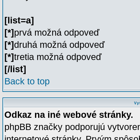
[list=a]
[*]
prvá možná odpoveď
[*]
druhá možná odpoveď
[*]
tretia možná odpoveď
[/list]
Back to top
Vy
Odkaz na iné webové stránky.
phpBB značky podporujú vytvoren
internetové stránky. Prvým spôs