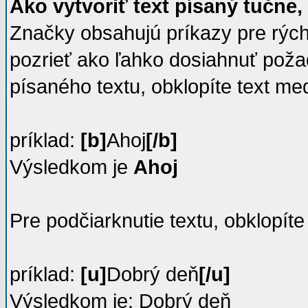
Ako vytvoriť text písaný tučne,
Značky obsahujú príkazy pre rých
pozrieť ako ľahko dosiahnuť poža
písaného textu, obklopíte text me
príklad:
[b]
Ahoj
[/b]
Výsledkom je
Ahoj
Pre podčiarknutie textu, obklopít
príklad:
[u]
Dobrý deň
[/u]
Výsledkom je:
Dobrý deň