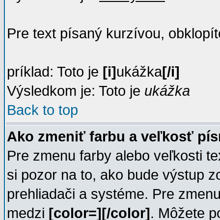
Pre text písaný kurzívou, obklopí
príklad: Toto je
[i]
ukážka
[/i]
Výsledkom je: Toto je
ukážka
Back to top
Ako zmeniť farbu a veľkosť pí
Pre zmenu farby alebo veľkosti te
si pozor na to, ako bude výstup 
prehliadači a systéme. Pre zmenu 
medzi
[color=][/color]
. Môžete po